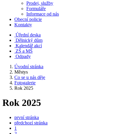
Prodej, služby
Formuláře
Informace od nás
Obecní policie
Kontakty
Úřední deska
Dělnický dům
Kalendář akcí
ZŠ a MŠ
Odpady
Úvodní stránka
Městys
Co se u nás děje
Fotogalerie
Rok 2025
Rok 2025
první stránka
předchozí stránka
1
2