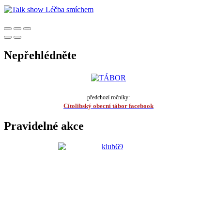
Nepřehlédněte
předchozí ročníky:
Cítolibský obecní tábor facebook
Pravidelné akce