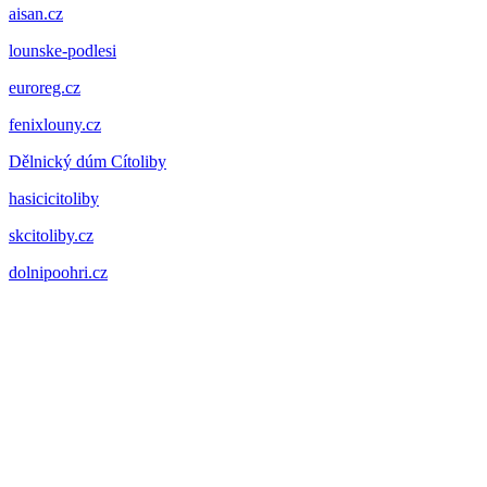
aisan.cz
lounske-podlesi
euroreg.cz
fenixlouny.cz
Dělnický dúm Cítoliby
hasicicitoliby
skcitoliby.cz
dolnipoohri.cz