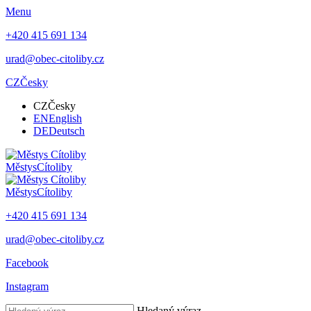
Menu
+420 415 691 134
urad@obec-citoliby.cz
CZ
Česky
CZ
Česky
EN
English
DE
Deutsch
Městys
Cítoliby
Městys
Cítoliby
+420 415 691 134
urad@obec-citoliby.cz
Facebook
Instagram
Hledaný výraz