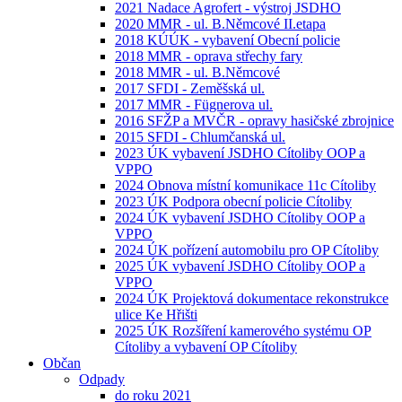
2021 Nadace Agrofert - výstroj JSDHO
2020 MMR - ul. B.Němcové II.etapa
2018 KÚÚK - vybavení Obecní policie
2018 MMR - oprava střechy fary
2018 MMR - ul. B.Němcové
2017 SFDI - Zeměšská ul.
2017 MMR - Fügnerova ul.
2016 SFŽP a MVČR - opravy hasičské zbrojnice
2015 SFDI - Chlumčanská ul.
2023 ÚK vybavení JSDHO Cítoliby OOP a
VPPO
2024 Obnova místní komunikace 11c Cítoliby
2023 ÚK Podpora obecní policie Cítoliby
2024 ÚK vybavení JSDHO Cítoliby OOP a
VPPO
2024 ÚK pořízení automobilu pro OP Cítoliby
2025 ÚK vybavení JSDHO Cítoliby OOP a
VPPO
2024 ÚK Projektová dokumentace rekonstrukce
ulice Ke Hřišti
2025 ÚK Rozšíření kamerového systému OP
Cítoliby a vybavení OP Cítoliby
Občan
Odpady
do roku 2021