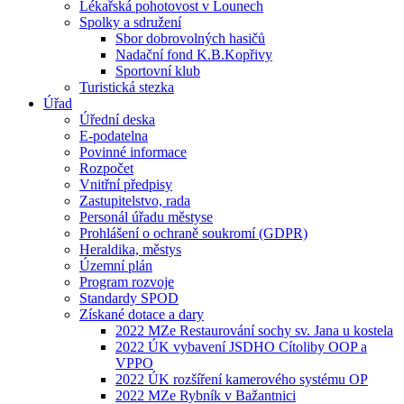
Lékařská pohotovost v Lounech
Spolky a sdružení
Sbor dobrovolných hasičů
Nadační fond K.B.Kopřivy
Sportovní klub
Turistická stezka
Úřad
Úřední deska
E-podatelna
Povinné informace
Rozpočet
Vnitřní předpisy
Zastupitelstvo, rada
Personál úřadu městyse
Prohlášení o ochraně soukromí (GDPR)
Heraldika, městys
Územní plán
Program rozvoje
Standardy SPOD
Získané dotace a dary
2022 MZe Restaurování sochy sv. Jana u kostela
2022 ÚK vybavení JSDHO Cítoliby OOP a
VPPO
2022 ÚK rozšíření kamerového systému OP
2022 MZe Rybník v Bažantnici