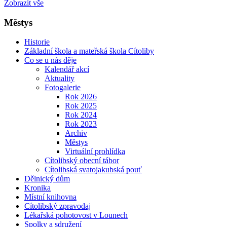
Zobrazit vše
Městys
Historie
Základní škola a mateřská škola Cítoliby
Co se u nás děje
Kalendář akcí
Aktuality
Fotogalerie
Rok 2026
Rok 2025
Rok 2024
Rok 2023
Archiv
Městys
Virtuální prohlídka
Cítolibský obecní tábor
Cítolibská svatojakubská pouť
Dělnický dům
Kronika
Místní knihovna
Cítolibský zpravodaj
Lékařská pohotovost v Lounech
Spolky a sdružení