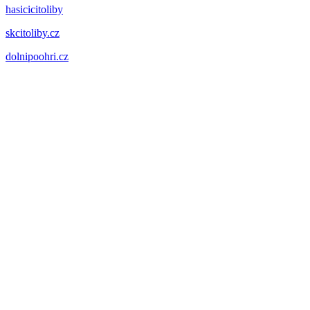
hasicicitoliby
skcitoliby.cz
dolnipoohri.cz