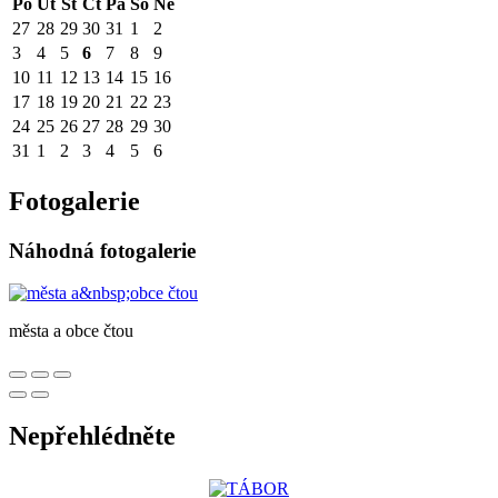
Po
Út
St
Čt
Pá
So
Ne
27
28
29
30
31
1
2
3
4
5
6
7
8
9
10
11
12
13
14
15
16
17
18
19
20
21
22
23
24
25
26
27
28
29
30
31
1
2
3
4
5
6
Fotogalerie
Náhodná fotogalerie
města a obce čtou
Nepřehlédněte