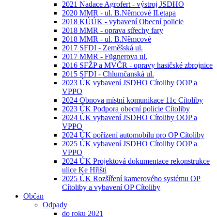
2021 Nadace Agrofert - výstroj JSDHO
2020 MMR - ul. B.Němcové II.etapa
2018 KÚÚK - vybavení Obecní policie
2018 MMR - oprava střechy fary
2018 MMR - ul. B.Němcové
2017 SFDI - Zeměšská ul.
2017 MMR - Fügnerova ul.
2016 SFŽP a MVČR - opravy hasičské zbrojnice
2015 SFDI - Chlumčanská ul.
2023 ÚK vybavení JSDHO Cítoliby OOP a
VPPO
2024 Obnova místní komunikace 11c Cítoliby
2023 ÚK Podpora obecní policie Cítoliby
2024 ÚK vybavení JSDHO Cítoliby OOP a
VPPO
2024 ÚK pořízení automobilu pro OP Cítoliby
2025 ÚK vybavení JSDHO Cítoliby OOP a
VPPO
2024 ÚK Projektová dokumentace rekonstrukce
ulice Ke Hřišti
2025 ÚK Rozšíření kamerového systému OP
Cítoliby a vybavení OP Cítoliby
Občan
Odpady
do roku 2021