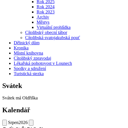
Rok 2025
Rok 2024
Rok 2023
Archiv
Městys
Virtuální prohlídka
Cítolibský obecní tábor
Cítolibská svatojakubská pouť
Dělnický dům
Kronika
Místní knihovna
Cítolibský zpravodaj
Lékařská pohotovost v Lounech
Spolky a sdružení
Turistická stezka
Svátek
Svátek má
Oldřiška
Kalendář
Srpen
2026