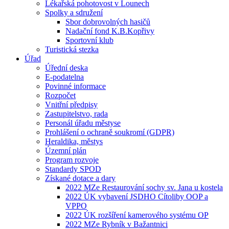
Lékařská pohotovost v Lounech
Spolky a sdružení
Sbor dobrovolných hasičů
Nadační fond K.B.Kopřivy
Sportovní klub
Turistická stezka
Úřad
Úřední deska
E-podatelna
Povinné informace
Rozpočet
Vnitřní předpisy
Zastupitelstvo, rada
Personál úřadu městyse
Prohlášení o ochraně soukromí (GDPR)
Heraldika, městys
Územní plán
Program rozvoje
Standardy SPOD
Získané dotace a dary
2022 MZe Restaurování sochy sv. Jana u kostela
2022 ÚK vybavení JSDHO Cítoliby OOP a
VPPO
2022 ÚK rozšíření kamerového systému OP
2022 MZe Rybník v Bažantnici