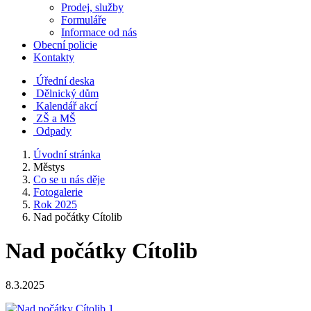
Prodej, služby
Formuláře
Informace od nás
Obecní policie
Kontakty
Úřední deska
Dělnický dům
Kalendář akcí
ZŠ a MŠ
Odpady
Úvodní stránka
Městys
Co se u nás děje
Fotogalerie
Rok 2025
Nad počátky Cítolib
Nad počátky Cítolib
8.3.2025