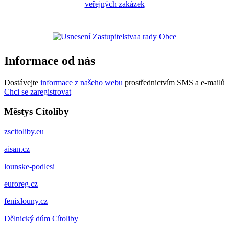
Informace od nás
Dostávejte
informace z našeho webu
prostřednictvím SMS a e-mailů
Chci se zaregistrovat
Městys Cítoliby
zscitoliby.eu
aisan.cz
lounske-podlesi
euroreg.cz
fenixlouny.cz
Dělnický dúm Cítoliby