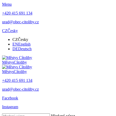
Menu
+420 415 691 134
urad@obec-citoliby.cz
CZ
Česky
CZ
Česky
EN
English
DE
Deutsch
Městys
Cítoliby
Městys
Cítoliby
+420 415 691 134
urad@obec-citoliby.cz
Facebook
Instagram
Hledaný výraz