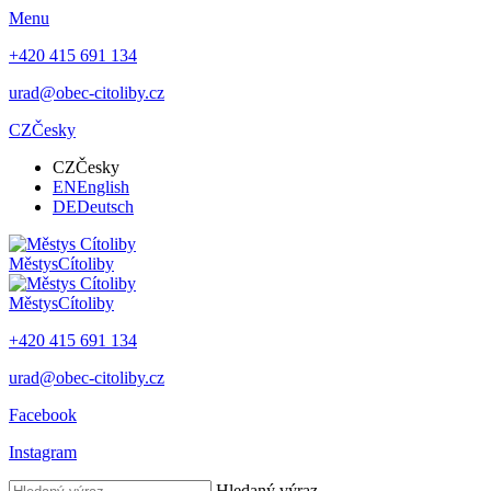
Menu
+420 415 691 134
urad@obec-citoliby.cz
CZ
Česky
CZ
Česky
EN
English
DE
Deutsch
Městys
Cítoliby
Městys
Cítoliby
+420 415 691 134
urad@obec-citoliby.cz
Facebook
Instagram
Hledaný výraz