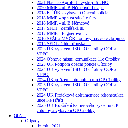
2021 Nadace Agrofert - výstroj JSDHO
2020 MMR - ul. B.Němcové II.etapa
2018 KÚÚK - vybavení Obecní policie
2018 MMR - oprava střechy fary
2018 MMR - ul. B.Němcové
2017 SFDI - Zeměšská ul.
2017 MMR - Fügnerova ul.
2016 SFŽP a MVČR - opravy hasičské zbrojnice
2015 SFDI - Chlumčanská ul.
2023 ÚK vybavení JSDHO Cítoliby OOP a
VPPO
2024 Obnova místní komunikace 11c Cítoliby
2023 ÚK Podpora obecní policie Cítoliby
2024 ÚK vybavení JSDHO Cítoliby OOP a
VPPO
2024 ÚK pořízení automobilu pro OP Cítoliby
2025 ÚK vybavení JSDHO Cítoliby OOP a
VPPO
2024 ÚK Projektová dokumentace rekonstrukce
ulice Ke Hřišti
2025 ÚK Rozšíření kamerového systému OP
Cítoliby a vybavení OP Cítoliby
Občan
Odpady
do roku 2021