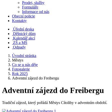
Prodej, služby
Formuláře
Informace od nás
Obecní policie
Kontakty
Úřední deska
Dělnický dům
Kalendář akcí
ZŠ a MŠ
Odpady
Úvodní stránka
Městys
Co se u nás děje
Fotogalerie
Rok 2025
Adventní zájezd do Freibergu
Adventní zájezd do Freibergu
Tradiční zájezd, který pořádá Městys Cítoliby v adventním období.