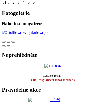
31
1
2
3
4
5
6
Fotogalerie
Náhodná fotogalerie
Nepřehlédněte
předchozí ročníky:
Cítolibský obecní tábor facebook
Pravidelné akce