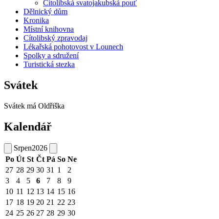
Cítolibská svatojakubská pouť
Dělnický dům
Kronika
Místní knihovna
Cítolibský zpravodaj
Lékařská pohotovost v Lounech
Spolky a sdružení
Turistická stezka
Svátek
Svátek má
Oldřiška
Kalendář
Srpen
2026
Po
Út
St
Čt
Pá
So
Ne
27
28
29
30
31
1
2
3
4
5
6
7
8
9
10
11
12
13
14
15
16
17
18
19
20
21
22
23
24
25
26
27
28
29
30