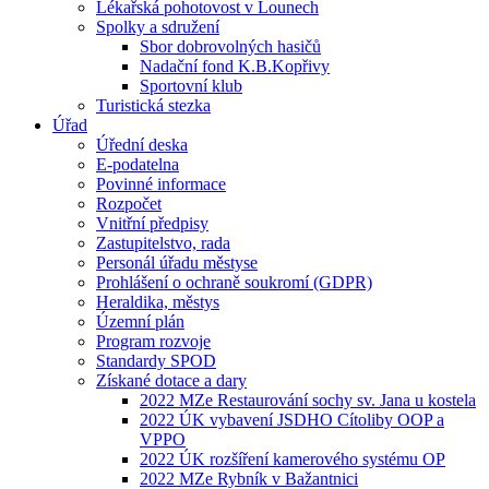
Lékařská pohotovost v Lounech
Spolky a sdružení
Sbor dobrovolných hasičů
Nadační fond K.B.Kopřivy
Sportovní klub
Turistická stezka
Úřad
Úřední deska
E-podatelna
Povinné informace
Rozpočet
Vnitřní předpisy
Zastupitelstvo, rada
Personál úřadu městyse
Prohlášení o ochraně soukromí (GDPR)
Heraldika, městys
Územní plán
Program rozvoje
Standardy SPOD
Získané dotace a dary
2022 MZe Restaurování sochy sv. Jana u kostela
2022 ÚK vybavení JSDHO Cítoliby OOP a
VPPO
2022 ÚK rozšíření kamerového systému OP
2022 MZe Rybník v Bažantnici