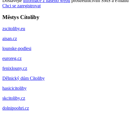
Dostávejte
informace z našeho webu
prostřednictvím SMS a e-mailů
Chci se zaregistrovat
Městys Cítoliby
zscitoliby.eu
aisan.cz
lounske-podlesi
euroreg.cz
fenixlouny.cz
Dělnický dúm Cítoliby
hasicicitoliby
skcitoliby.cz
dolnipoohri.cz