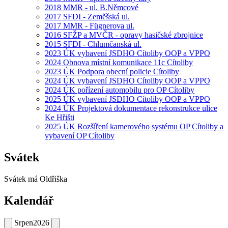
2018 MMR - ul. B.Němcové
2017 SFDI - Zeměšská ul.
2017 MMR - Fügnerova ul.
2016 SFŽP a MVČR - opravy hasičské zbrojnice
2015 SFDI - Chlumčanská ul.
2023 ÚK vybavení JSDHO Cítoliby OOP a VPPO
2024 Obnova místní komunikace 11c Cítoliby
2023 ÚK Podpora obecní policie Cítoliby
2024 ÚK vybavení JSDHO Cítoliby OOP a VPPO
2024 ÚK pořízení automobilu pro OP Cítoliby
2025 ÚK vybavení JSDHO Cítoliby OOP a VPPO
2024 ÚK Projektová dokumentace rekonstrukce ulice
Ke Hřišti
2025 ÚK Rozšíření kamerového systému OP Cítoliby a
vybavení OP Cítoliby
Svátek
Svátek má
Oldřiška
Kalendář
Srpen
2026