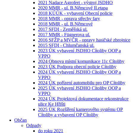
2021 Nadace Agrofert - výstroj JSDHO
2020 MMR - ul. B.Němcové II.etapa
2018 KÚÚK - vybavení Obecní policie
2018 MMR - oprava střechy fary
2018 MMR - ul. B.Němcové
2017 SFDI - Zeměšská ul.
2017 MMR - Fügnerova ul.
2016 SFŽP a MVČR - opravy hasičské zbrojnice
2015 SFDI - Chlumčanská ul.
2023 ÚK vybavení JSDHO Cítoliby OOP a
VPPO
2024 Obnova místní komunikace 11c Cítoliby
2023 ÚK Podpora obecní policie Cítoliby
2024 ÚK vybavení JSDHO Cítoliby OOP a
VPPO
2024 ÚK pořízení automobilu pro OP Cítoliby
2025 ÚK vybavení JSDHO Cítoliby OOP a
VPPO
2024 ÚK Projektová dokumentace rekonstrukce
ulice Ke Hřišti
2025 ÚK Rozšíření kamerového systému OP
Cítoliby a vybavení OP Cítoliby
Občan
Odpady
do roku 2021