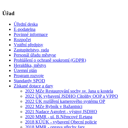
Úřad
Úřední deska
E-podatelna
Povinné informace
Rozpočet
Vnitřní předpisy
Zastupitelstvo, rada
Personál úřadu městyse
Prohlášení o ochraně soukromí (GDPR)
Heraldika, městys
Územní plán
Program rozvoje
Standardy SPOD
Získané dotace a dary
2022 MZe Restaurování sochy sv. Jana u kostela
2022 ÚK vybavení JSDHO Cítoliby OOP a VPPO
2022 ÚK rozšíření kamerového systému OP
2022 MZe Rybník v Bažantnici
2021 Nadace Agrofert - výstroj JSDHO
2020 MMR - ul. B.Němcové II.etapa
2018 KÚÚK - vybavení Obecní policie
2018 MMR - oprava střechy fary