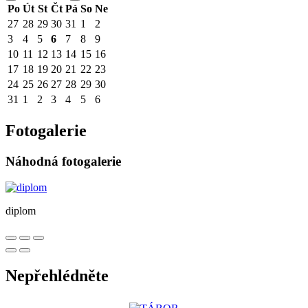
Po
Út
St
Čt
Pá
So
Ne
27
28
29
30
31
1
2
3
4
5
6
7
8
9
10
11
12
13
14
15
16
17
18
19
20
21
22
23
24
25
26
27
28
29
30
31
1
2
3
4
5
6
Fotogalerie
Náhodná fotogalerie
diplom
Nepřehlédněte