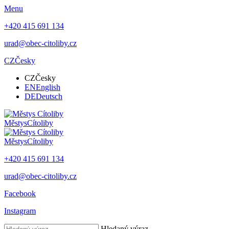
Menu
+420 415 691 134
urad@obec-citoliby.cz
CZ
Česky
CZ
Česky
EN
English
DE
Deutsch
Městys
Cítoliby
Městys
Cítoliby
+420 415 691 134
urad@obec-citoliby.cz
Facebook
Instagram
Hledaný výraz