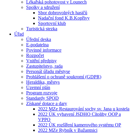
Lékařská pohotovost v Lounech
Spolky a sdružení
Sbor dobrovolných hasičů
Nadační fond K.B.Kopřivy
Sportovní klub
Turistická stezka
Úřad
Úřední deska
E-podatelna
Povinné informace
Rozpočet
Vnitřní předpisy
Zastupitelstvo, rada
Personál úřadu městyse
Prohlášení o ochraně soukromí (GDPR)
Heraldika, městys
Územní plán
Program rozvoje
Standardy SPOD
Získané dotace a dary
2022 MZe Restaurování sochy sv. Jana u kostela
2022 ÚK vybavení JSDHO Cítoliby OOP a
VPPO
2022 ÚK rozšíření kamerového systému OP
2022 MZe Rybník v Bažantnici