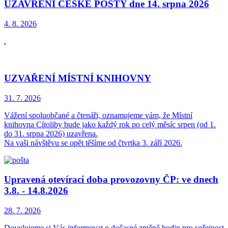
UZAVŘENÍ ČESKÉ POŠTY dne 14. srpna 2026
4. 8.
2026
.
UZVAŘENÍ MÍSTNÍ KNIHOVNY
31. 7.
2026
Vážení spoluobčané a čtenáři, oznamujeme vám, že Místní
knihovna Cítoliby bude jako každý rok po celý měsíc srpen (od 1.
do 31. srpna 2026) uzavřena.
Na vaši návštěvu se opět těšíme od čtvrtka 3. září 2026.
Upravená otevírací doba provozovny ČP: ve dnech
3.8. - 14.8.2026
28. 7.
2026
Dovolujeme si Vás informovat o dočasné změně hodin pro veřejnost