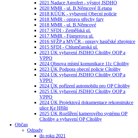
2021 Nadace Agrofert - výstroj JSDHO
2020 MMR - ul. B.Němcové II.etapa
2018 KÚÚK - vybavení Obecní policie
2018 MMR - oprava střechy fary
2018 MMR - ul. B.Němcové
2017 SFDI - Zeměšská ul.
2017 MMR - Fügnerova ul.
2016 SFŽP a MVČR - opravy hasičské zbrojnice
2015 SFDI - Chlumčanská ul.
2023 ÚK vybavení JSDHO Cítoliby OOP a
VPPO
2024 Obnova místní komunikace 11c Cítoliby
2023 ÚK Podpora obecní policie Cítoliby
2024 ÚK vybavení JSDHO Cítoliby OOP a
VPPO
2024 ÚK pořízení automobilu pro OP Cítoliby
2025 ÚK vybavení JSDHO Cítoliby OOP a
VPPO
2024 ÚK Projektová dokumentace rekonstrukce
ulice Ke Hřišti
2025 ÚK Rozšíření kamerového systému OP
Cítoliby a vybavení OP Cítoliby
Občan
Odpady
do roku 2021