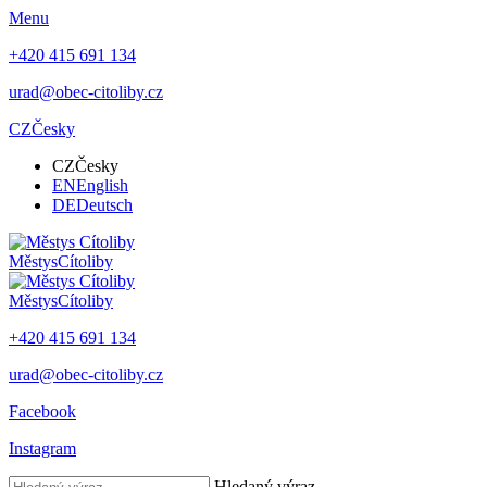
Menu
+420 415 691 134
urad@obec-citoliby.cz
CZ
Česky
CZ
Česky
EN
English
DE
Deutsch
Městys
Cítoliby
Městys
Cítoliby
+420 415 691 134
urad@obec-citoliby.cz
Facebook
Instagram
Hledaný výraz