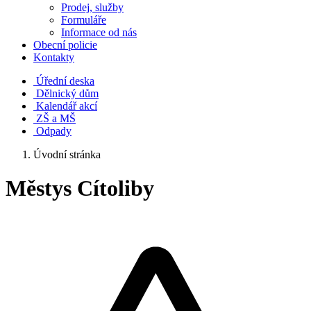
Prodej, služby
Formuláře
Informace od nás
Obecní policie
Kontakty
Úřední deska
Dělnický dům
Kalendář akcí
ZŠ a MŠ
Odpady
Úvodní stránka
Městys Cítoliby