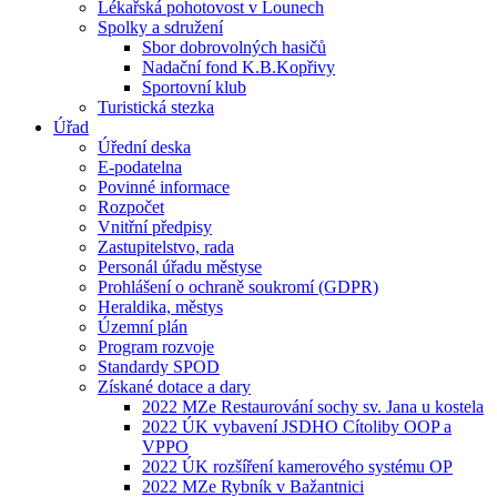
Lékařská pohotovost v Lounech
Spolky a sdružení
Sbor dobrovolných hasičů
Nadační fond K.B.Kopřivy
Sportovní klub
Turistická stezka
Úřad
Úřední deska
E-podatelna
Povinné informace
Rozpočet
Vnitřní předpisy
Zastupitelstvo, rada
Personál úřadu městyse
Prohlášení o ochraně soukromí (GDPR)
Heraldika, městys
Územní plán
Program rozvoje
Standardy SPOD
Získané dotace a dary
2022 MZe Restaurování sochy sv. Jana u kostela
2022 ÚK vybavení JSDHO Cítoliby OOP a
VPPO
2022 ÚK rozšíření kamerového systému OP
2022 MZe Rybník v Bažantnici