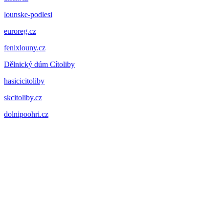
lounske-podlesi
euroreg.cz
fenixlouny.cz
Dělnický dúm Cítoliby
hasicicitoliby
skcitoliby.cz
dolnipoohri.cz