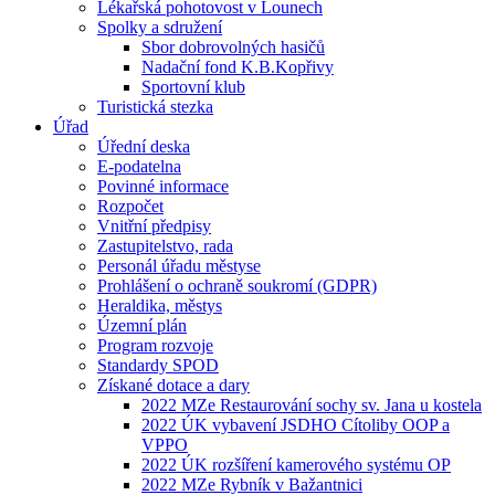
Lékařská pohotovost v Lounech
Spolky a sdružení
Sbor dobrovolných hasičů
Nadační fond K.B.Kopřivy
Sportovní klub
Turistická stezka
Úřad
Úřední deska
E-podatelna
Povinné informace
Rozpočet
Vnitřní předpisy
Zastupitelstvo, rada
Personál úřadu městyse
Prohlášení o ochraně soukromí (GDPR)
Heraldika, městys
Územní plán
Program rozvoje
Standardy SPOD
Získané dotace a dary
2022 MZe Restaurování sochy sv. Jana u kostela
2022 ÚK vybavení JSDHO Cítoliby OOP a
VPPO
2022 ÚK rozšíření kamerového systému OP
2022 MZe Rybník v Bažantnici