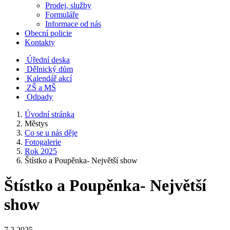
Prodej, služby
Formuláře
Informace od nás
Obecní policie
Kontakty
Úřední deska
Dělnický dům
Kalendář akcí
ZŠ a MŠ
Odpady
Úvodní stránka
Městys
Co se u nás děje
Fotogalerie
Rok 2025
Štístko a Poupěnka- Největší show
Štístko a Poupěnka- Největší
show
7.2.2025