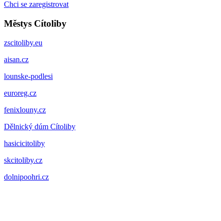
Chci se zaregistrovat
Městys Cítoliby
zscitoliby.eu
aisan.cz
lounske-podlesi
euroreg.cz
fenixlouny.cz
Dělnický dúm Cítoliby
hasicicitoliby
skcitoliby.cz
dolnipoohri.cz