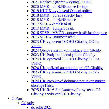
2021 Nadace Agrofert - výstroj JSDHO
2020 MMR - ul. B.Němcové II.etapa
2018 KÚÚK - vybavení Obecní policie
2018 MMR - oprava střechy fary
2018 MMR - ul. B.Němcové
2017 SFDI - Zeměšská ul.
2017 MMR - Fügnerova ul.
2016 SFŽP a MVČR - opravy hasičské zbrojnice
2015 SFDI - Chlumčanská ul.
2023 ÚK vybavení JSDHO Cítoliby OOP a
VPPO
2024 Obnova místní komunikace 11c Cítoliby
2023 ÚK Podpora obecní policie Cítoliby
2024 ÚK vybavení JSDHO Cítoliby OOP a
VPPO
2024 ÚK pořízení automobilu pro OP Cítoliby
2025 ÚK vybavení JSDHO Cítoliby OOP a
VPPO
2024 ÚK Projektová dokumentace rekonstrukce
ulice Ke Hřišti
2025 ÚK Rozšíření kamerového systému OP
Cítoliby a vybavení OP Cítoliby
Občan
Odpady
do roku 2021