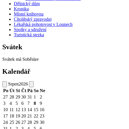
Dělnický dům
Kronika
Místní knihovna
Cítolibský zpravodaj
Lékařská pohotovost v Lounech
Spolky a sdružení
Turistická stezka
Svátek
Svátek má
Soběslav
Kalendář
Srpen
2026
Po
Út
St
Čt
Pá
So
Ne
27
28
29
30
31
1
2
3
4
5
6
7
8
9
10
11
12
13
14
15
16
17
18
19
20
21
22
23
24
25
26
27
28
29
30
31
1
2
3
4
5
6