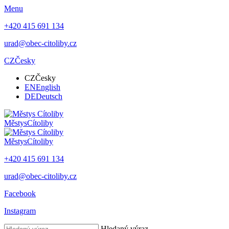
Menu
+420 415 691 134
urad@obec-citoliby.cz
CZ
Česky
CZ
Česky
EN
English
DE
Deutsch
Městys
Cítoliby
Městys
Cítoliby
+420 415 691 134
urad@obec-citoliby.cz
Facebook
Instagram
Hledaný výraz