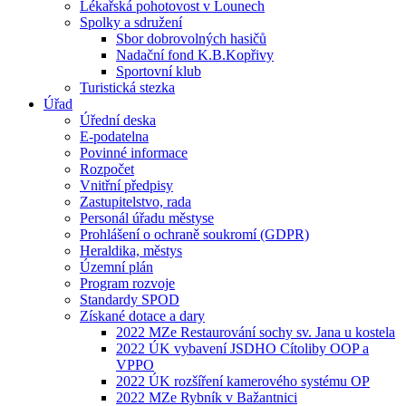
Lékařská pohotovost v Lounech
Spolky a sdružení
Sbor dobrovolných hasičů
Nadační fond K.B.Kopřivy
Sportovní klub
Turistická stezka
Úřad
Úřední deska
E-podatelna
Povinné informace
Rozpočet
Vnitřní předpisy
Zastupitelstvo, rada
Personál úřadu městyse
Prohlášení o ochraně soukromí (GDPR)
Heraldika, městys
Územní plán
Program rozvoje
Standardy SPOD
Získané dotace a dary
2022 MZe Restaurování sochy sv. Jana u kostela
2022 ÚK vybavení JSDHO Cítoliby OOP a
VPPO
2022 ÚK rozšíření kamerového systému OP
2022 MZe Rybník v Bažantnici