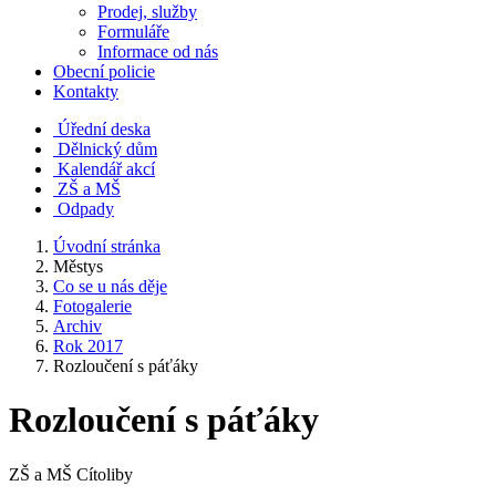
Prodej, služby
Formuláře
Informace od nás
Obecní policie
Kontakty
Úřední deska
Dělnický dům
Kalendář akcí
ZŠ a MŠ
Odpady
Úvodní stránka
Městys
Co se u nás děje
Fotogalerie
Archiv
Rok 2017
Rozloučení s páťáky
Rozloučení s páťáky
ZŠ a MŠ Cítoliby