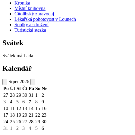
Kronika
Místní knihovna
Cítolibský zpravodaj
Lékařská pohotovost v Lounech
Spolky a sdružení
Turistická stezka
Svátek
Svátek má
Lada
Kalendář
Srpen
2026
Po
Út
St
Čt
Pá
So
Ne
27
28
29
30
31
1
2
3
4
5
6
7
8
9
10
11
12
13
14
15
16
17
18
19
20
21
22
23
24
25
26
27
28
29
30
31
1
2
3
4
5
6