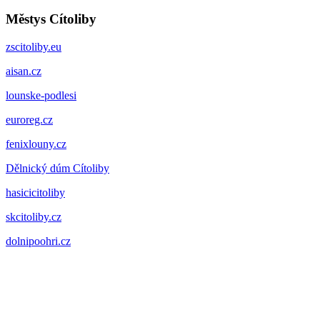
Městys Cítoliby
zscitoliby.eu
aisan.cz
lounske-podlesi
euroreg.cz
fenixlouny.cz
Dělnický dúm Cítoliby
hasicicitoliby
skcitoliby.cz
dolnipoohri.cz