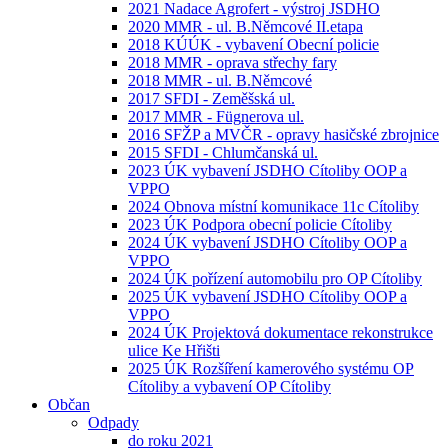
2021 Nadace Agrofert - výstroj JSDHO
2020 MMR - ul. B.Němcové II.etapa
2018 KÚÚK - vybavení Obecní policie
2018 MMR - oprava střechy fary
2018 MMR - ul. B.Němcové
2017 SFDI - Zeměšská ul.
2017 MMR - Fügnerova ul.
2016 SFŽP a MVČR - opravy hasičské zbrojnice
2015 SFDI - Chlumčanská ul.
2023 ÚK vybavení JSDHO Cítoliby OOP a
VPPO
2024 Obnova místní komunikace 11c Cítoliby
2023 ÚK Podpora obecní policie Cítoliby
2024 ÚK vybavení JSDHO Cítoliby OOP a
VPPO
2024 ÚK pořízení automobilu pro OP Cítoliby
2025 ÚK vybavení JSDHO Cítoliby OOP a
VPPO
2024 ÚK Projektová dokumentace rekonstrukce
ulice Ke Hřišti
2025 ÚK Rozšíření kamerového systému OP
Cítoliby a vybavení OP Cítoliby
Občan
Odpady
do roku 2021