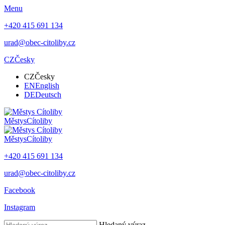
Menu
+420 415 691 134
urad@obec-citoliby.cz
CZ
Česky
CZ
Česky
EN
English
DE
Deutsch
Městys
Cítoliby
Městys
Cítoliby
+420 415 691 134
urad@obec-citoliby.cz
Facebook
Instagram
Hledaný výraz