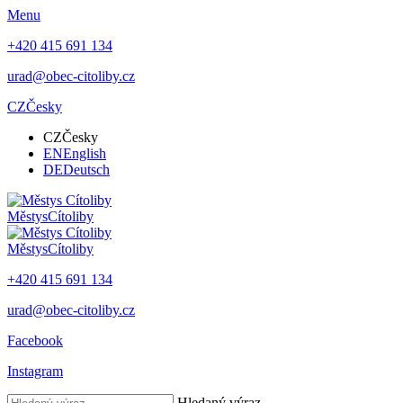
Menu
+420 415 691 134
urad@obec-citoliby.cz
CZ
Česky
CZ
Česky
EN
English
DE
Deutsch
Městys
Cítoliby
Městys
Cítoliby
+420 415 691 134
urad@obec-citoliby.cz
Facebook
Instagram
Hledaný výraz