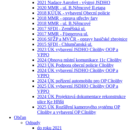
2021 Nadace Agrofert - výstroj JSDHO
2020 MMR - ul. B.Němcové II.etapa
2018 KÚÚK - vybavení Obecní policie
2018 MMR - oprava střechy fary
2018 MMR - ul. B.Němcové
2017 SFDI - Zeměšská ul.
2017 MMR - Fügnerova ul.
2016 SFŽP a MVČR - opravy hasičské zbrojnice
2015 SFDI - Chlumčanská ul.
2023 ÚK vybavení JSDHO Cítoliby OOP a
VPPO
2024 Obnova místní komunikace 11c Cítoliby
2023 ÚK Podpora obecní policie Cítoliby
2024 ÚK vybavení JSDHO Cítoliby OOP a
VPPO
2024 ÚK pořízení automobilu pro OP Cítoliby
2025 ÚK vybavení JSDHO Cítoliby OOP a
VPPO
2024 ÚK Projektová dokumentace rekonstrukce
ulice Ke Hřišti
2025 ÚK Rozšíření kamerového systému OP
Cítoliby a vybavení OP Cítoliby
Občan
Odpady
do roku 2021