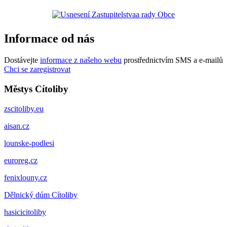
Informace od nás
Dostávejte
informace z našeho webu
prostřednictvím SMS a e-mailů
Chci se zaregistrovat
Městys Cítoliby
zscitoliby.eu
aisan.cz
lounske-podlesi
euroreg.cz
fenixlouny.cz
Dělnický dúm Cítoliby
hasicicitoliby