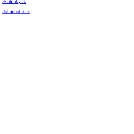
skcitoliby.cz
dolnipoohri.cz