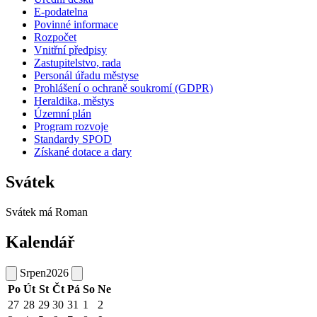
E-podatelna
Povinné informace
Rozpočet
Vnitřní předpisy
Zastupitelstvo, rada
Personál úřadu městyse
Prohlášení o ochraně soukromí (GDPR)
Heraldika, městys
Územní plán
Program rozvoje
Standardy SPOD
Získané dotace a dary
Svátek
Svátek má
Roman
Kalendář
Srpen
2026
Po
Út
St
Čt
Pá
So
Ne
27
28
29
30
31
1
2