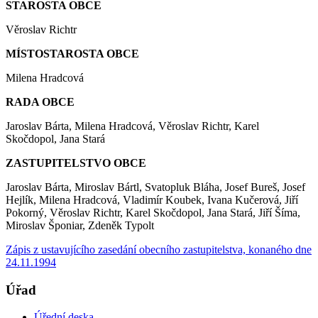
STAROSTA OBCE
Věroslav Richtr
MÍSTOSTAROSTA OBCE
Milena Hradcová
RADA OBCE
Jaroslav Bárta, Milena Hradcová, Věroslav Richtr, Karel
Skočdopol, Jana Stará
ZASTUPITELSTVO OBCE
Jaroslav Bárta, Miroslav Bártl, Svatopluk Bláha, Josef Bureš, Josef
Hejlík, Milena Hradcová, Vladimír Koubek, Ivana Kučerová, Jiří
Pokorný, Věroslav Richtr, Karel Skočdopol, Jana Stará, Jiří Šíma,
Miroslav Šponiar, Zdeněk Typolt
Zápis z ustavujícího zasedání obecního zastupitelstva, konaného dne
24.11.1994
Úřad
Úřední deska