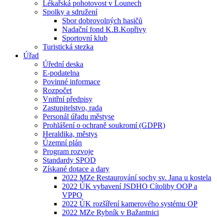
Lékařská pohotovost v Lounech
Spolky a sdružení
Sbor dobrovolných hasičů
Nadační fond K.B.Kopřivy
Sportovní klub
Turistická stezka
Úřad
Úřední deska
E-podatelna
Povinné informace
Rozpočet
Vnitřní předpisy
Zastupitelstvo, rada
Personál úřadu městyse
Prohlášení o ochraně soukromí (GDPR)
Heraldika, městys
Územní plán
Program rozvoje
Standardy SPOD
Získané dotace a dary
2022 MZe Restaurování sochy sv. Jana u kostela
2022 ÚK vybavení JSDHO Cítoliby OOP a
VPPO
2022 ÚK rozšíření kamerového systému OP
2022 MZe Rybník v Bažantnici