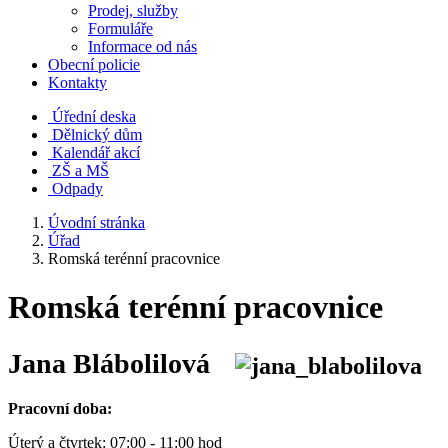
Prodej, služby
Formuláře
Informace od nás
Obecní policie
Kontakty
Úřední deska
Dělnický dům
Kalendář akcí
ZŠ a MŠ
Odpady
Úvodní stránka
Úřad
Romská terénní pracovnice
Romská terénní pracovnice
Jana Blábolilová
Pracovní doba:
Úterý a čtvrtek: 07:00 - 11:00 hod