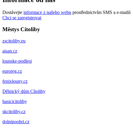
Dostávejte
informace z našeho webu
prostřednictvím SMS a e-mailů
Chci se zaregistrovat
Městys Cítoliby
zscitoliby.eu
aisan.cz
lounske-podlesi
euroreg.cz
fenixlouny.cz
Dělnický dúm Cítoliby
hasicicitoliby
skcitoliby.cz
dolnipoohri.cz