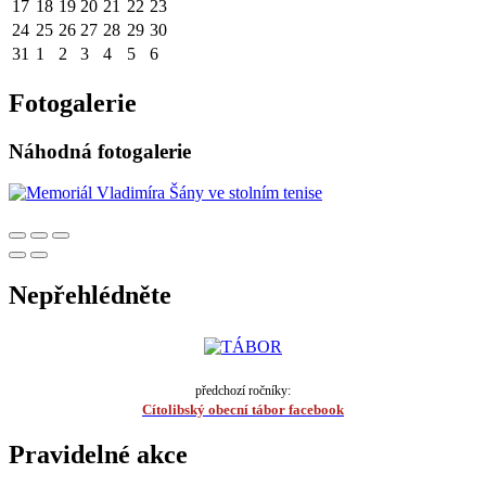
17
18
19
20
21
22
23
24
25
26
27
28
29
30
31
1
2
3
4
5
6
Fotogalerie
Náhodná fotogalerie
Nepřehlédněte
předchozí ročníky:
Cítolibský obecní tábor facebook
Pravidelné akce