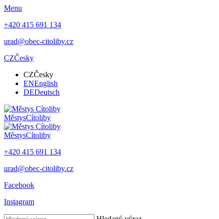
Menu
+420 415 691 134
urad@obec-citoliby.cz
CZ
Česky
CZ
Česky
EN
English
DE
Deutsch
Městys
Cítoliby
Městys
Cítoliby
+420 415 691 134
urad@obec-citoliby.cz
Facebook
Instagram
Hledaný výraz