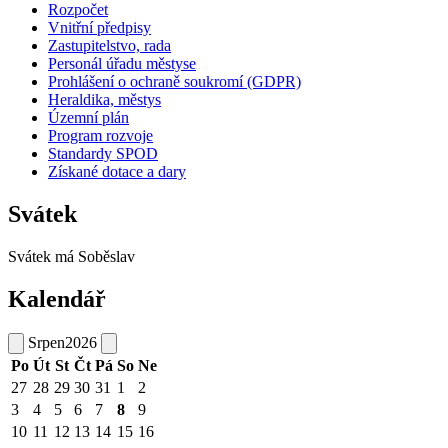
Rozpočet
Vnitřní předpisy
Zastupitelstvo, rada
Personál úřadu městyse
Prohlášení o ochraně soukromí (GDPR)
Heraldika, městys
Územní plán
Program rozvoje
Standardy SPOD
Získané dotace a dary
Svátek
Svátek má
Soběslav
Kalendář
Srpen
2026
Po
Út
St
Čt
Pá
So
Ne
27
28
29
30
31
1
2
3
4
5
6
7
8
9
10
11
12
13
14
15
16