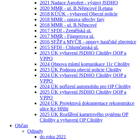
2021 Nadace Agrofert - výstroj JSDHO
2020 MMR - ul. B.Němcové II.etapa
2018 KÚÚK - vybavení Obecní policie
2018 MMR - oprava střechy fary
2018 MMR - ul. B.Němcové
2017 SFDI - Zeměšská ul.
2017 MMR - Fügnerova ul.
2016 SFŽP a MVČR - opravy hasičské zbrojnice
2015 SFDI - Chlumčanská ul.
2023 ÚK vybavení JSDHO Cítoliby OOP a
VPPO
2024 Obnova místní komunikace 11c Cítoliby
2023 ÚK Podpora obecní policie Cítoliby
2024 ÚK vybavení JSDHO Cítoliby OOP a
VPPO
2024 ÚK pořízení automobilu pro OP Cítoliby
2025 ÚK vybavení JSDHO Cítoliby OOP a
VPPO
2024 ÚK Projektová dokumentace rekonstrukce
ulice Ke Hřišti
2025 ÚK Rozšíření kamerového systému OP
Cítoliby a vybavení OP Cítoliby
Občan
Odpady
do roku 2021