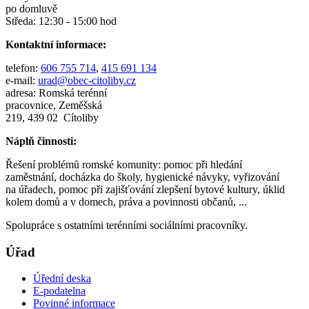
po domluvě
Středa: 12:30 - 15:00 hod
Kontaktní informace:
telefon:
606 755 714
,
415 691 134
e-mail:
urad@obec-citoliby.cz
adresa: Romská terénní
pracovnice, Zeměšská
219, 439 02 Cítoliby
Náplň činnosti:
Řešení problémů romské komunity: pomoc při hledání
zaměstnání, docházka do školy, hygienické návyky, vyřizování
na úřadech, pomoc při zajišťování zlepšení bytové kultury, úklid
kolem domů a v domech, práva a povinnosti občanů, ...
Spolupráce s ostatními terénními sociálními pracovníky.
Úřad
Úřední deska
E-podatelna
Povinné informace