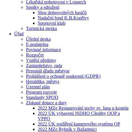
Lékařská pohotovost v Lounech
Spolky a sdružení
Sbor dobrovolných hasičů
Nadační fond K.B.Kopřivy
Sportovní klub
Turistická stezka
Úřad
Úřední deska
E-podatelna
Povinné informace
Rozpočet
Vnitřní předpisy
Zastupitelstvo, rada
Personál úřadu městyse
Prohlášení o ochraně soukromí (GDPR)
Heraldika, městys
Územní plán
Program rozvoje
Standardy SPOD
Získané dotace a dary
2022 MZe Restaurování sochy sv. Jana u kostela
2022 ÚK vybavení JSDHO Cítoliby OOP a
VPPO
2022 ÚK rozšíření kamerového systému OP
2022 MZe Rybník v Bažantnici