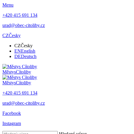
Menu
+420 415 691 134
urad@obec-citoliby.cz
CZ
Česky
CZ
Česky
EN
English
DE
Deutsch
Městys
Cítoliby
Městys
Cítoliby
+420 415 691 134
urad@obec-citoliby.cz
Facebook
Instagram
Hledaný výraz