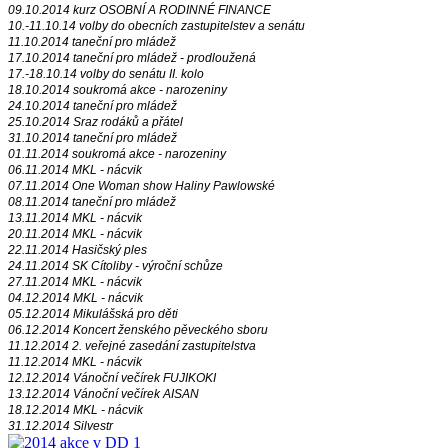
09.10.2014 kurz OSOBNÍ A RODINNÉ FINANCE
10.-11.10.14 volby do obecních zastupitelstev a senátu
11.10.2014 taneční pro mládež
17.10.2014 taneční pro mládež - prodloužená
17.-18.10.14 volby do senátu II. kolo
18.10.2014 soukromá akce - narozeniny
24.10.2014 taneční pro mládež
25.10.2014 Sraz rodáků a přátel
31.10.2014 taneční pro mládež
01.11.2014 soukromá akce - narozeniny
06.11.2014 MKL - nácvik
07.11.2014 One Woman show Haliny Pawlowské
08.11.2014 taneční pro mládež
13.11.2014 MKL - nácvik
20.11.2014 MKL - nácvik
22.11.2014 Hasičský ples
24.11.2014 SK Cítoliby - výroční schůze
27.11.2014 MKL - nácvik
04.12.2014 MKL - nácvik
05.12.2014 Mikulášská pro děti
06.12.2014 Koncert ženského pěveckého sboru
11.12.2014 2. veřejné zasedání zastupitelstva
11.12.2014 MKL - nácvik
12.12.2014 Vánoční večírek FUJIKOKI
13.12.2014 Vánoční večírek AISAN
18.12.2014 MKL - nácvik
31.12.2014 Silvestr