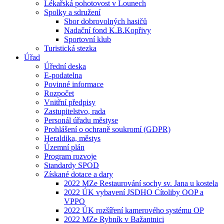
Lékařská pohotovost v Lounech
Spolky a sdružení
Sbor dobrovolných hasičů
Nadační fond K.B.Kopřivy
Sportovní klub
Turistická stezka
Úřad
Úřední deska
E-podatelna
Povinné informace
Rozpočet
Vnitřní předpisy
Zastupitelstvo, rada
Personál úřadu městyse
Prohlášení o ochraně soukromí (GDPR)
Heraldika, městys
Územní plán
Program rozvoje
Standardy SPOD
Získané dotace a dary
2022 MZe Restaurování sochy sv. Jana u kostela
2022 ÚK vybavení JSDHO Cítoliby OOP a
VPPO
2022 ÚK rozšíření kamerového systému OP
2022 MZe Rybník v Bažantnici