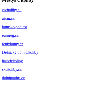
Městys Cítoliby
zscitoliby.eu
aisan.cz
lounske-podlesi
euroreg.cz
fenixlouny.cz
Dělnický dúm Cítoliby
hasicicitoliby
skcitoliby.cz
dolnipoohri.cz