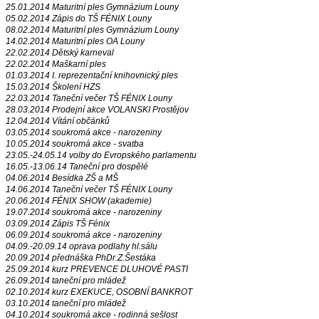
25.01.2014 Maturitní ples Gymnázium Louny
05.02.2014 Zápis do TŠ FÉNIX Louny
08.02.2014 Maturitní ples Gymnázium Louny
14.02.2014 Maturitní ples OA Louny
22.02.2014 Dětský karneval
22.02.2014 Maškarní ples
01.03.2014 I. reprezentační knihovnický ples
15.03.2014 Školení HZS
22.03.2014 Taneční večer TŠ FÉNIX Louny
28.03.2014 Prodejní akce VOLANSKI Prostějov
12.04.2014 Vítání občánků
03.05.2014 soukromá akce - narozeniny
10.05.2014 soukromá akce - svatba
23.05.-24.05.14 volby do Evropského parlamentu
16.05.-13.06.14 Taneční pro dospělé
04.06.2014 Besídka ZŠ a MŠ
14.06.2014 Taneční večer TŠ FÉNIX Louny
20.06.2014 FÉNIX SHOW (akademie)
19.07.2014 soukromá akce - narozeniny
03.09.2014 Zápis TŠ Fénix
06.09.2014 soukromá akce - narozeniny
04.09.-20.09.14 oprava podlahy hl.sálu
20.09.2014 přednáška PhDr.Z.Šestáka
25.09.2014 kurz PREVENCE DLUHOVÉ PASTI
26.09.2014 taneční pro mládež
02.10.2014 kurz EXEKUCE, OSOBNÍ BANKROT
03.10.2014 taneční pro mládež
04.10.2014 soukromá akce - rodinná sešlost