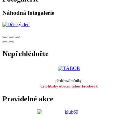
Náhodná fotogalerie
Nepřehlédněte
předchozí ročníky:
Cítolibský obecní tábor facebook
Pravidelné akce