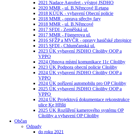
2021 Nadace Agrofert - výstroj JSDHO
2020 MMR - ul. B.Němcové II.etapa
2018 KÚÚK - vybavení Obecní policie
2018 MMR - oprava střechy fary
2018 MMR - ul. B.Němcové
2017 SFDI - Zeměšská ul.
2017 MMR - Fügnerova ul.
2016 SFŽP a MVČR - opravy hasičské zbrojnice
2015 SFDI - Chlumčanská ul.
2023 ÚK vybavení JSDHO Cítoliby OOP a
VPPO
2024 Obnova místní komunikace 11c Cítoliby
2023 ÚK Podpora obecní policie Cítoliby
2024 ÚK vybavení JSDHO Cítoliby OOP a
VPPO
2024 ÚK pořízení automobilu pro OP Cítoliby
2025 ÚK vybavení JSDHO Cítoliby OOP a
VPPO
2024 ÚK Projektová dokumentace rekonstrukce
ulice Ke Hřišti
2025 ÚK Rozšíření kamerového systému OP
Cítoliby a vybavení OP Cítoliby
Občan
Odpady
do roku 2021