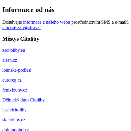
Informace od nás
Dostávejte
informace z našeho webu
prostřednictvím SMS a e-mailů
Chci se zaregistrovat
Městys Cítoliby
zscitoliby.eu
aisan.cz
lounske-podlesi
euroreg.cz
fenixlouny.cz
Dělnický dúm Cítoliby
hasicicitoliby
skcitoliby.cz
dolnipoohri.cz