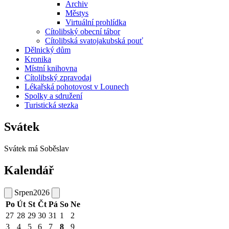
Archiv
Městys
Virtuální prohlídka
Cítolibský obecní tábor
Cítolibská svatojakubská pouť
Dělnický dům
Kronika
Místní knihovna
Cítolibský zpravodaj
Lékařská pohotovost v Lounech
Spolky a sdružení
Turistická stezka
Svátek
Svátek má
Soběslav
Kalendář
Srpen
2026
Po
Út
St
Čt
Pá
So
Ne
27
28
29
30
31
1
2
3
4
5
6
7
8
9