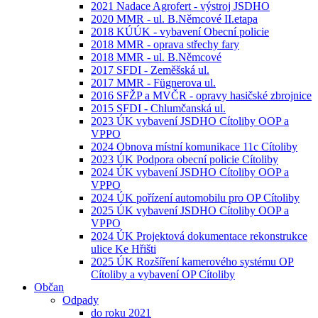
2021 Nadace Agrofert - výstroj JSDHO
2020 MMR - ul. B.Němcové II.etapa
2018 KÚÚK - vybavení Obecní policie
2018 MMR - oprava střechy fary
2018 MMR - ul. B.Němcové
2017 SFDI - Zeměšská ul.
2017 MMR - Fügnerova ul.
2016 SFŽP a MVČR - opravy hasičské zbrojnice
2015 SFDI - Chlumčanská ul.
2023 ÚK vybavení JSDHO Cítoliby OOP a
VPPO
2024 Obnova místní komunikace 11c Cítoliby
2023 ÚK Podpora obecní policie Cítoliby
2024 ÚK vybavení JSDHO Cítoliby OOP a
VPPO
2024 ÚK pořízení automobilu pro OP Cítoliby
2025 ÚK vybavení JSDHO Cítoliby OOP a
VPPO
2024 ÚK Projektová dokumentace rekonstrukce
ulice Ke Hřišti
2025 ÚK Rozšíření kamerového systému OP
Cítoliby a vybavení OP Cítoliby
Občan
Odpady
do roku 2021