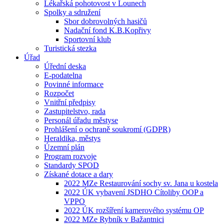
Lékařská pohotovost v Lounech
Spolky a sdružení
Sbor dobrovolných hasičů
Nadační fond K.B.Kopřivy
Sportovní klub
Turistická stezka
Úřad
Úřední deska
E-podatelna
Povinné informace
Rozpočet
Vnitřní předpisy
Zastupitelstvo, rada
Personál úřadu městyse
Prohlášení o ochraně soukromí (GDPR)
Heraldika, městys
Územní plán
Program rozvoje
Standardy SPOD
Získané dotace a dary
2022 MZe Restaurování sochy sv. Jana u kostela
2022 ÚK vybavení JSDHO Cítoliby OOP a
VPPO
2022 ÚK rozšíření kamerového systému OP
2022 MZe Rybník v Bažantnici