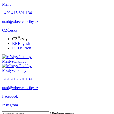
Menu
+420 415 691 134
urad@obec-citoliby.cz
CZ
Česky
CZ
Česky
EN
English
DE
Deutsch
Městys
Cítoliby
Městys
Cítoliby
+420 415 691 134
urad@obec-citoliby.cz
Facebook
Instagram
Hledaný výraz