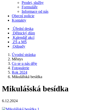
Prodej, služby
Formuláře
Informace od nás
Obecní policie
Kontakty
Úřední deska
Dělnický dům
Kalendář akcí
ZŠ a MŠ
Odpady
Úvodní stránka
Městys
Co se u nás děje
Fotogalerie
Rok 2024
Mikulášská besídka
Mikulášská besídka
6.12.2024