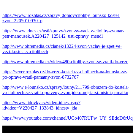
.
https://www.irozhlas.cz/zpravy-domov/citoliby-lounsko-kostel-
zvon_2205010930_pj
https://www.idnes.cz/usti/zpravy/zvon-sv-vaclav-citoliby-zvonar-
petr-manousek.A220427_125142_usti-zpravy_mendl
http://www.ohremedia.cz/clanek/13224-zvon-vaclav-je-zpet-ve-
vezi-kostela-v-citolibech
http://www.ohremedia.cz/video/480-citoliby-zvon-se-vratil-do-veze
https://sever.rozhlas.cz/do-veze-kostela-v-citolibech-na-lounsku-se-
po-oprave-vratil-pamatny-zvon-8732767
http://www.e-lounsko.cz/zpravy/louny/211799-obrazem-do-kostela-
v-citolibech-se-vratil-opraveny-zvon-jde-o-nejstarsi-mistni-pamatku
https://www.lidovky.cz/video-idnes.aspx?
idvideo=V220427_133843_idnestv_jda
https://www.youtube.com/channel/UCo407RUFw_UY_SEdoD6rU