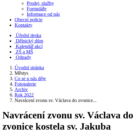
Prodej, služby
Formuláře
Informace od nás
Obecní policie
Kontakty
Úřední deska
Dělnický dům
Kalendář akcí
ZŠ a MŠ
Odpady
Úvodní stránka
Městys
Co se u nás děje
Fotogalerie
Archiv
Rok 2022
Navrácení zvonu sv. Václava do zvonice...
Navrácení zvonu sv. Václava do
zvonice kostela sv. Jakuba