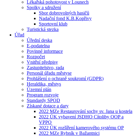
Lékařská pohotovost v Lounech
Spolky a sdružení
Sbor dobrovolných hasičů
Nadační fond K.B.Kopřivy
Sportovní klub
Turistická stezka
Úřad
Úřední deska
E-podatelna
Povinné informace
Rozpočet
Vnitřní předpisy
Zastupitelstvo, rada
Personál úřadu městyse
Prohlášení o ochraně soukromí (GDPR)
Heraldika, městys
Územní plán
Program rozvoje
Standardy SPOD
Získané dotace a dary
2022 MZe Restaurování sochy sv. Jana u kostela
2022 ÚK vybavení JSDHO Cítoliby OOP a
VPPO
2022 ÚK rozšíření kamerového systému OP
2022 MZe Rybník v Bažantnici