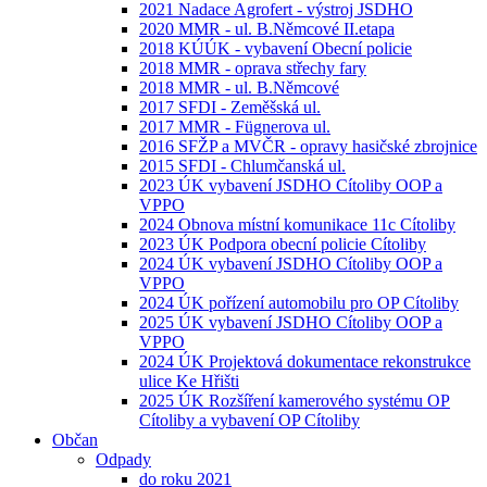
2021 Nadace Agrofert - výstroj JSDHO
2020 MMR - ul. B.Němcové II.etapa
2018 KÚÚK - vybavení Obecní policie
2018 MMR - oprava střechy fary
2018 MMR - ul. B.Němcové
2017 SFDI - Zeměšská ul.
2017 MMR - Fügnerova ul.
2016 SFŽP a MVČR - opravy hasičské zbrojnice
2015 SFDI - Chlumčanská ul.
2023 ÚK vybavení JSDHO Cítoliby OOP a
VPPO
2024 Obnova místní komunikace 11c Cítoliby
2023 ÚK Podpora obecní policie Cítoliby
2024 ÚK vybavení JSDHO Cítoliby OOP a
VPPO
2024 ÚK pořízení automobilu pro OP Cítoliby
2025 ÚK vybavení JSDHO Cítoliby OOP a
VPPO
2024 ÚK Projektová dokumentace rekonstrukce
ulice Ke Hřišti
2025 ÚK Rozšíření kamerového systému OP
Cítoliby a vybavení OP Cítoliby
Občan
Odpady
do roku 2021