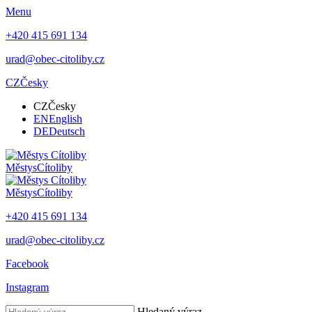
Menu
+420 415 691 134
urad@obec-citoliby.cz
CZ
Česky
CZ
Česky
EN
English
DE
Deutsch
Městys
Cítoliby
Městys
Cítoliby
+420 415 691 134
urad@obec-citoliby.cz
Facebook
Instagram
Hledaný výraz