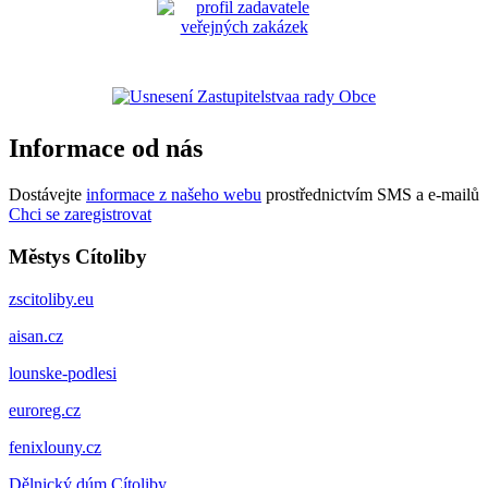
Informace od nás
Dostávejte
informace z našeho webu
prostřednictvím SMS a e-mailů
Chci se zaregistrovat
Městys Cítoliby
zscitoliby.eu
aisan.cz
lounske-podlesi
euroreg.cz
fenixlouny.cz
Dělnický dúm Cítoliby