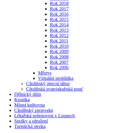
Rok 2018
Rok 2017
Rok 2016
Rok 2015
Rok 2014
Rok 2013
Rok 2012
Rok 2011
Rok 2010
Rok 2009
Rok 2008
Rok 2007
Rok 2006
Městys
Virtuální prohlídka
Cítolibský obecní tábor
Cítolibská svatojakubská pouť
Dělnický dům
Kronika
Místní knihovna
Cítolibský zpravodaj
Lékařská pohotovost v Lounech
Spolky a sdružení
Turistická stezka