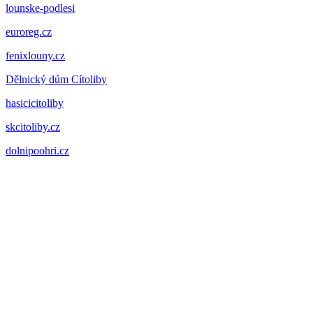
lounske-podlesi
euroreg.cz
fenixlouny.cz
Dělnický dúm Cítoliby
hasicicitoliby
skcitoliby.cz
dolnipoohri.cz