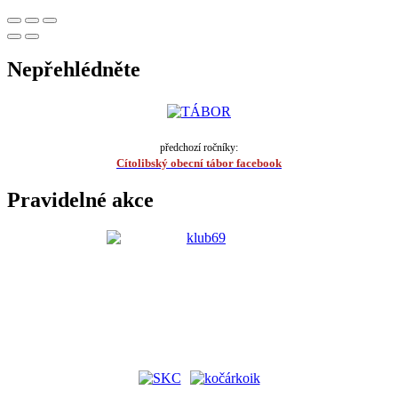
Nepřehlédněte
předchozí ročníky:
Cítolibský obecní tábor facebook
Pravidelné akce