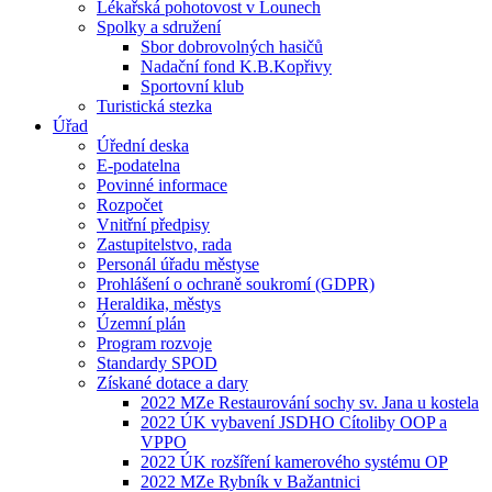
Lékařská pohotovost v Lounech
Spolky a sdružení
Sbor dobrovolných hasičů
Nadační fond K.B.Kopřivy
Sportovní klub
Turistická stezka
Úřad
Úřední deska
E-podatelna
Povinné informace
Rozpočet
Vnitřní předpisy
Zastupitelstvo, rada
Personál úřadu městyse
Prohlášení o ochraně soukromí (GDPR)
Heraldika, městys
Územní plán
Program rozvoje
Standardy SPOD
Získané dotace a dary
2022 MZe Restaurování sochy sv. Jana u kostela
2022 ÚK vybavení JSDHO Cítoliby OOP a
VPPO
2022 ÚK rozšíření kamerového systému OP
2022 MZe Rybník v Bažantnici