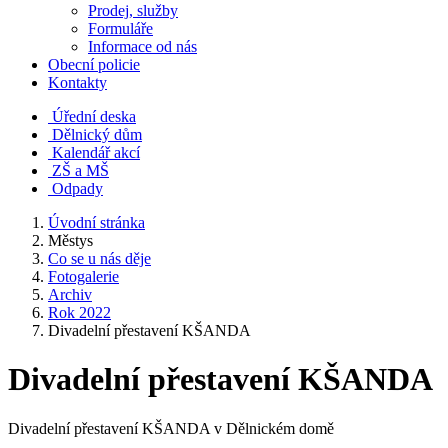
Prodej, služby
Formuláře
Informace od nás
Obecní policie
Kontakty
Úřední deska
Dělnický dům
Kalendář akcí
ZŠ a MŠ
Odpady
Úvodní stránka
Městys
Co se u nás děje
Fotogalerie
Archiv
Rok 2022
Divadelní přestavení KŠANDA
Divadelní přestavení KŠANDA
Divadelní přestavení KŠANDA v Dělnickém domě