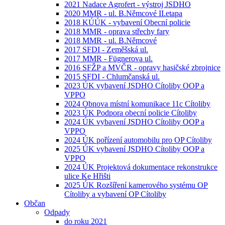
2021 Nadace Agrofert - výstroj JSDHO
2020 MMR - ul. B.Němcové II.etapa
2018 KÚÚK - vybavení Obecní policie
2018 MMR - oprava střechy fary
2018 MMR - ul. B.Němcové
2017 SFDI - Zeměšská ul.
2017 MMR - Fügnerova ul.
2016 SFŽP a MVČR - opravy hasičské zbrojnice
2015 SFDI - Chlumčanská ul.
2023 ÚK vybavení JSDHO Cítoliby OOP a
VPPO
2024 Obnova místní komunikace 11c Cítoliby
2023 ÚK Podpora obecní policie Cítoliby
2024 ÚK vybavení JSDHO Cítoliby OOP a
VPPO
2024 ÚK pořízení automobilu pro OP Cítoliby
2025 ÚK vybavení JSDHO Cítoliby OOP a
VPPO
2024 ÚK Projektová dokumentace rekonstrukce
ulice Ke Hřišti
2025 ÚK Rozšíření kamerového systému OP
Cítoliby a vybavení OP Cítoliby
Občan
Odpady
do roku 2021