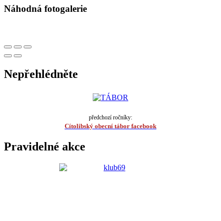
Náhodná fotogalerie
Nepřehlédněte
předchozí ročníky:
Cítolibský obecní tábor facebook
Pravidelné akce