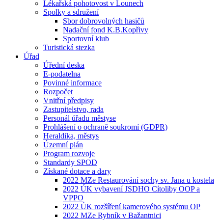
Lékařská pohotovost v Lounech
Spolky a sdružení
Sbor dobrovolných hasičů
Nadační fond K.B.Kopřivy
Sportovní klub
Turistická stezka
Úřad
Úřední deska
E-podatelna
Povinné informace
Rozpočet
Vnitřní předpisy
Zastupitelstvo, rada
Personál úřadu městyse
Prohlášení o ochraně soukromí (GDPR)
Heraldika, městys
Územní plán
Program rozvoje
Standardy SPOD
Získané dotace a dary
2022 MZe Restaurování sochy sv. Jana u kostela
2022 ÚK vybavení JSDHO Cítoliby OOP a
VPPO
2022 ÚK rozšíření kamerového systému OP
2022 MZe Rybník v Bažantnici