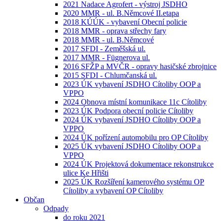
2021 Nadace Agrofert - výstroj JSDHO
2020 MMR - ul. B.Němcové II.etapa
2018 KÚÚK - vybavení Obecní policie
2018 MMR - oprava střechy fary
2018 MMR - ul. B.Němcové
2017 SFDI - Zeměšská ul.
2017 MMR - Fügnerova ul.
2016 SFŽP a MVČR - opravy hasičské zbrojnice
2015 SFDI - Chlumčanská ul.
2023 ÚK vybavení JSDHO Cítoliby OOP a
VPPO
2024 Obnova místní komunikace 11c Cítoliby
2023 ÚK Podpora obecní policie Cítoliby
2024 ÚK vybavení JSDHO Cítoliby OOP a
VPPO
2024 ÚK pořízení automobilu pro OP Cítoliby
2025 ÚK vybavení JSDHO Cítoliby OOP a
VPPO
2024 ÚK Projektová dokumentace rekonstrukce
ulice Ke Hřišti
2025 ÚK Rozšíření kamerového systému OP
Cítoliby a vybavení OP Cítoliby
Občan
Odpady
do roku 2021