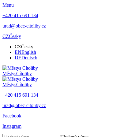
Menu
+420 415 691 134
urad@obec-citoliby.cz
CZ
Česky
CZ
Česky
EN
English
DE
Deutsch
Městys
Cítoliby
Městys
Cítoliby
+420 415 691 134
urad@obec-citoliby.cz
Facebook
Instagram
Hledaný výraz