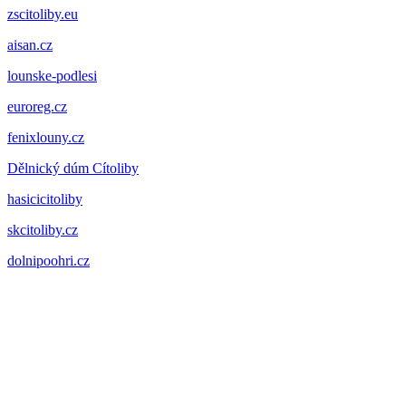
zscitoliby.eu
aisan.cz
lounske-podlesi
euroreg.cz
fenixlouny.cz
Dělnický dúm Cítoliby
hasicicitoliby
skcitoliby.cz
dolnipoohri.cz