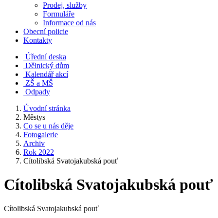
Prodej, služby
Formuláře
Informace od nás
Obecní policie
Kontakty
Úřední deska
Dělnický dům
Kalendář akcí
ZŠ a MŠ
Odpady
Úvodní stránka
Městys
Co se u nás děje
Fotogalerie
Archiv
Rok 2022
Cítolibská Svatojakubská pouť
Cítolibská Svatojakubská pouť
Cítolibská Svatojakubská pouť