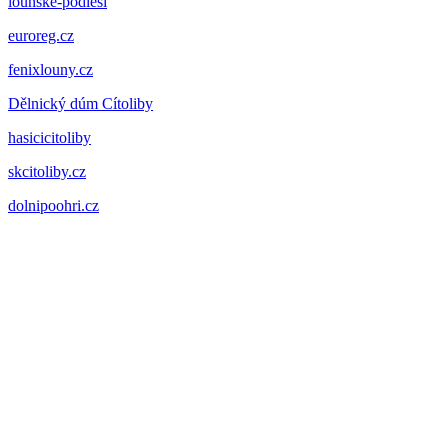
lounske-podlesi
euroreg.cz
fenixlouny.cz
Dělnický dúm Cítoliby
hasicicitoliby
skcitoliby.cz
dolnipoohri.cz