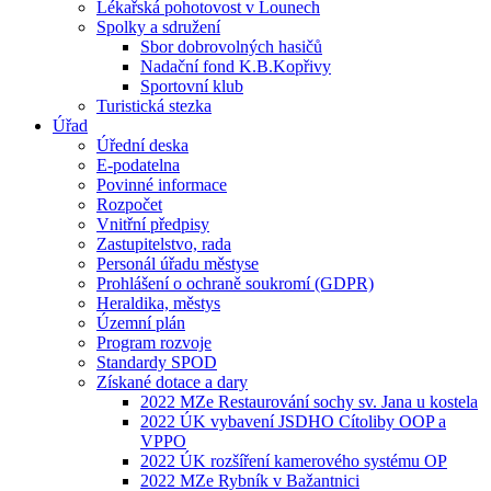
Lékařská pohotovost v Lounech
Spolky a sdružení
Sbor dobrovolných hasičů
Nadační fond K.B.Kopřivy
Sportovní klub
Turistická stezka
Úřad
Úřední deska
E-podatelna
Povinné informace
Rozpočet
Vnitřní předpisy
Zastupitelstvo, rada
Personál úřadu městyse
Prohlášení o ochraně soukromí (GDPR)
Heraldika, městys
Územní plán
Program rozvoje
Standardy SPOD
Získané dotace a dary
2022 MZe Restaurování sochy sv. Jana u kostela
2022 ÚK vybavení JSDHO Cítoliby OOP a
VPPO
2022 ÚK rozšíření kamerového systému OP
2022 MZe Rybník v Bažantnici