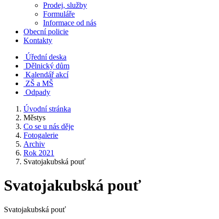
Prodej, služby
Formuláře
Informace od nás
Obecní policie
Kontakty
Úřední deska
Dělnický dům
Kalendář akcí
ZŠ a MŠ
Odpady
Úvodní stránka
Městys
Co se u nás děje
Fotogalerie
Archiv
Rok 2021
Svatojakubská pouť
Svatojakubská pouť
Svatojakubská pouť