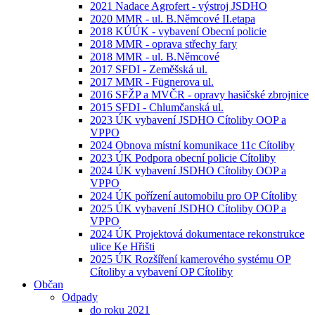
2021 Nadace Agrofert - výstroj JSDHO
2020 MMR - ul. B.Němcové II.etapa
2018 KÚÚK - vybavení Obecní policie
2018 MMR - oprava střechy fary
2018 MMR - ul. B.Němcové
2017 SFDI - Zeměšská ul.
2017 MMR - Fügnerova ul.
2016 SFŽP a MVČR - opravy hasičské zbrojnice
2015 SFDI - Chlumčanská ul.
2023 ÚK vybavení JSDHO Cítoliby OOP a
VPPO
2024 Obnova místní komunikace 11c Cítoliby
2023 ÚK Podpora obecní policie Cítoliby
2024 ÚK vybavení JSDHO Cítoliby OOP a
VPPO
2024 ÚK pořízení automobilu pro OP Cítoliby
2025 ÚK vybavení JSDHO Cítoliby OOP a
VPPO
2024 ÚK Projektová dokumentace rekonstrukce
ulice Ke Hřišti
2025 ÚK Rozšíření kamerového systému OP
Cítoliby a vybavení OP Cítoliby
Občan
Odpady
do roku 2021