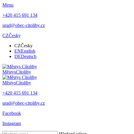
Menu
+420 415 691 134
urad@obec-citoliby.cz
CZ
Česky
CZ
Česky
EN
English
DE
Deutsch
Městys
Cítoliby
Městys
Cítoliby
+420 415 691 134
urad@obec-citoliby.cz
Facebook
Instagram
Hledaný výraz