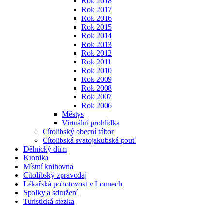
Rok 2018
Rok 2017
Rok 2016
Rok 2015
Rok 2014
Rok 2013
Rok 2012
Rok 2011
Rok 2010
Rok 2009
Rok 2008
Rok 2007
Rok 2006
Městys
Virtuální prohlídka
Cítolibský obecní tábor
Cítolibská svatojakubská pouť
Dělnický dům
Kronika
Místní knihovna
Cítolibský zpravodaj
Lékařská pohotovost v Lounech
Spolky a sdružení
Turistická stezka