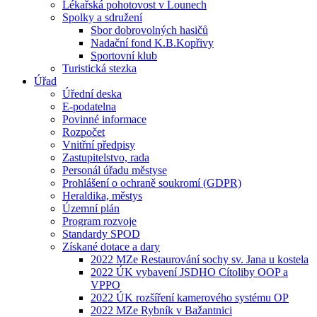
Lékařská pohotovost v Lounech
Spolky a sdružení
Sbor dobrovolných hasičů
Nadační fond K.B.Kopřivy
Sportovní klub
Turistická stezka
Úřad
Úřední deska
E-podatelna
Povinné informace
Rozpočet
Vnitřní předpisy
Zastupitelstvo, rada
Personál úřadu městyse
Prohlášení o ochraně soukromí (GDPR)
Heraldika, městys
Územní plán
Program rozvoje
Standardy SPOD
Získané dotace a dary
2022 MZe Restaurování sochy sv. Jana u kostela
2022 ÚK vybavení JSDHO Cítoliby OOP a
VPPO
2022 ÚK rozšíření kamerového systému OP
2022 MZe Rybník v Bažantnici