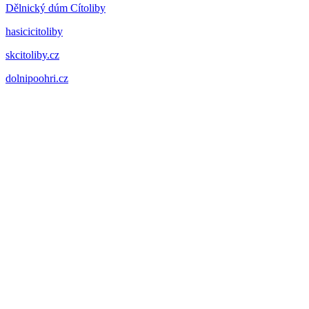
Dělnický dúm Cítoliby
hasicicitoliby
skcitoliby.cz
dolnipoohri.cz