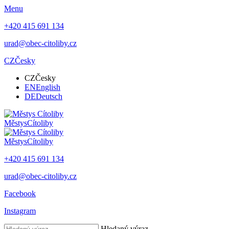
Menu
+420 415 691 134
urad@obec-citoliby.cz
CZ
Česky
CZ
Česky
EN
English
DE
Deutsch
Městys
Cítoliby
Městys
Cítoliby
+420 415 691 134
urad@obec-citoliby.cz
Facebook
Instagram
Hledaný výraz