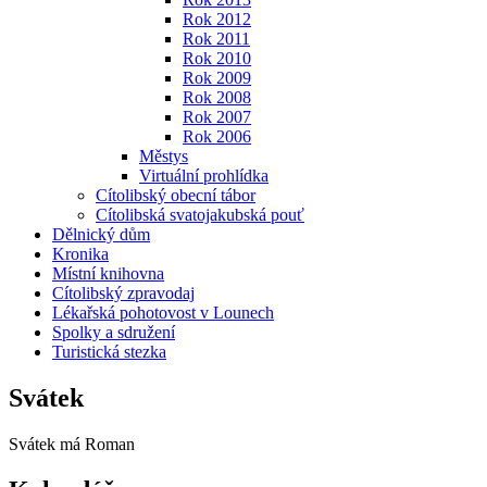
Rok 2012
Rok 2011
Rok 2010
Rok 2009
Rok 2008
Rok 2007
Rok 2006
Městys
Virtuální prohlídka
Cítolibský obecní tábor
Cítolibská svatojakubská pouť
Dělnický dům
Kronika
Místní knihovna
Cítolibský zpravodaj
Lékařská pohotovost v Lounech
Spolky a sdružení
Turistická stezka
Svátek
Svátek má
Roman