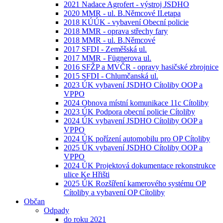
2021 Nadace Agrofert - výstroj JSDHO
2020 MMR - ul. B.Němcové II.etapa
2018 KÚÚK - vybavení Obecní policie
2018 MMR - oprava střechy fary
2018 MMR - ul. B.Němcové
2017 SFDI - Zeměšská ul.
2017 MMR - Fügnerova ul.
2016 SFŽP a MVČR - opravy hasičské zbrojnice
2015 SFDI - Chlumčanská ul.
2023 ÚK vybavení JSDHO Cítoliby OOP a
VPPO
2024 Obnova místní komunikace 11c Cítoliby
2023 ÚK Podpora obecní policie Cítoliby
2024 ÚK vybavení JSDHO Cítoliby OOP a
VPPO
2024 ÚK pořízení automobilu pro OP Cítoliby
2025 ÚK vybavení JSDHO Cítoliby OOP a
VPPO
2024 ÚK Projektová dokumentace rekonstrukce
ulice Ke Hřišti
2025 ÚK Rozšíření kamerového systému OP
Cítoliby a vybavení OP Cítoliby
Občan
Odpady
do roku 2021