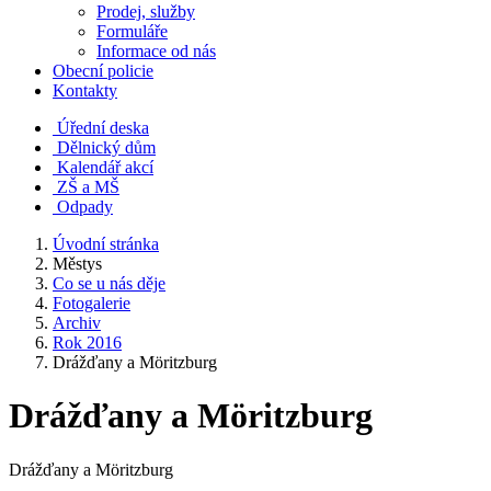
Prodej, služby
Formuláře
Informace od nás
Obecní policie
Kontakty
Úřední deska
Dělnický dům
Kalendář akcí
ZŠ a MŠ
Odpady
Úvodní stránka
Městys
Co se u nás děje
Fotogalerie
Archiv
Rok 2016
Drážďany a Möritzburg
Drážďany a Möritzburg
Drážďany a Möritzburg