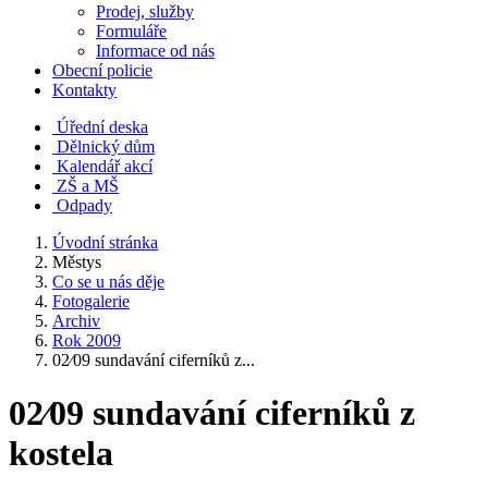
Prodej, služby
Formuláře
Informace od nás
Obecní policie
Kontakty
Úřední deska
Dělnický dům
Kalendář akcí
ZŠ a MŠ
Odpady
Úvodní stránka
Městys
Co se u nás děje
Fotogalerie
Archiv
Rok 2009
02⁄09 sundavání ciferníků z...
02⁄09 sundavání ciferníků z
kostela