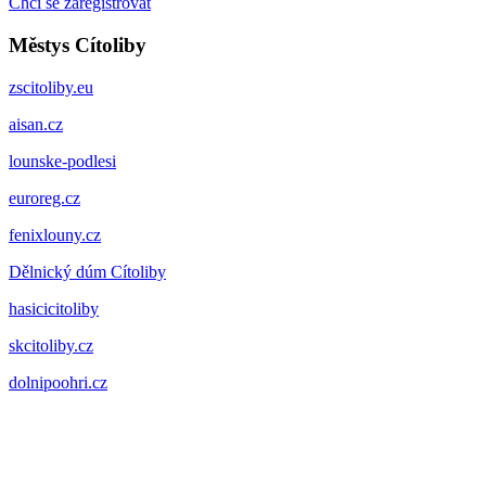
Chci se zaregistrovat
Městys Cítoliby
zscitoliby.eu
aisan.cz
lounske-podlesi
euroreg.cz
fenixlouny.cz
Dělnický dúm Cítoliby
hasicicitoliby
skcitoliby.cz
dolnipoohri.cz