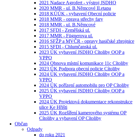
2021 Nadace Agrofert - výstroj JSDHO
2020 MMR - ul. B.Němcové II.etapa
2018 KÚÚK - vybavení Obecní policie
2018 MMR - oprava střechy fary
2018 MMR - ul. B.Němcové
2017 SFDI - Zeměšská ul.
2017 MMR - Fügnerova ul.
2016 SFŽP a MVČR - opravy hasičské zbrojnice
2015 SFDI - Chlumčanská ul.
2023 ÚK vybavení JSDHO Cítoliby OOP a
VPPO
2024 Obnova místní komunikace 11c Cítoliby
2023 ÚK Podpora obecní policie Cítoliby
2024 ÚK vybavení JSDHO Cítoliby OOP a
VPPO
2024 ÚK pořízení automobilu pro OP Cítoliby
2025 ÚK vybavení JSDHO Cítoliby OOP a
VPPO
2024 ÚK Projektová dokumentace rekonstrukce
ulice Ke Hřišti
2025 ÚK Rozšíření kamerového systému OP
Cítoliby a vybavení OP Cítoliby
Občan
Odpady
do roku 2021