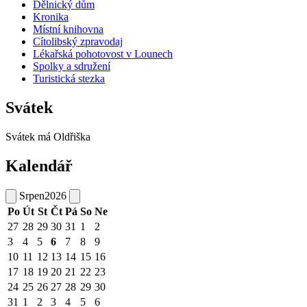
Dělnický dům
Kronika
Místní knihovna
Cítolibský zpravodaj
Lékařská pohotovost v Lounech
Spolky a sdružení
Turistická stezka
Svátek
Svátek má
Oldřiška
Kalendář
Srpen
2026
Po
Út
St
Čt
Pá
So
Ne
27
28
29
30
31
1
2
3
4
5
6
7
8
9
10
11
12
13
14
15
16
17
18
19
20
21
22
23
24
25
26
27
28
29
30
31
1
2
3
4
5
6