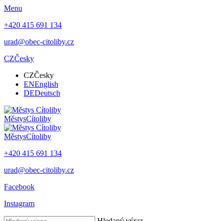
Menu
+420 415 691 134
urad@obec-citoliby.cz
CZ
Česky
CZ
Česky
EN
English
DE
Deutsch
Městys
Cítoliby
Městys
Cítoliby
+420 415 691 134
urad@obec-citoliby.cz
Facebook
Instagram
Hledaný výraz