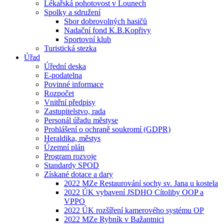
Lékařská pohotovost v Lounech
Spolky a sdružení
Sbor dobrovolných hasičů
Nadační fond K.B.Kopřivy
Sportovní klub
Turistická stezka
Úřad
Úřední deska
E-podatelna
Povinné informace
Rozpočet
Vnitřní předpisy
Zastupitelstvo, rada
Personál úřadu městyse
Prohlášení o ochraně soukromí (GDPR)
Heraldika, městys
Územní plán
Program rozvoje
Standardy SPOD
Získané dotace a dary
2022 MZe Restaurování sochy sv. Jana u kostela
2022 ÚK vybavení JSDHO Cítoliby OOP a
VPPO
2022 ÚK rozšíření kamerového systému OP
2022 MZe Rybník v Bažantnici