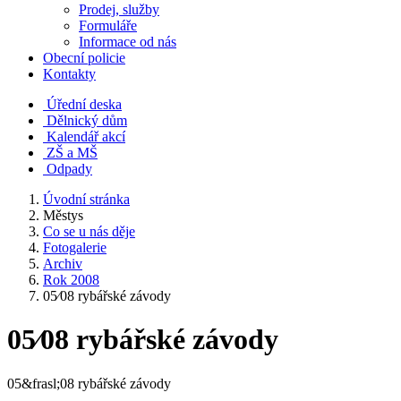
Prodej, služby
Formuláře
Informace od nás
Obecní policie
Kontakty
Úřední deska
Dělnický dům
Kalendář akcí
ZŠ a MŠ
Odpady
Úvodní stránka
Městys
Co se u nás děje
Fotogalerie
Archiv
Rok 2008
05⁄08 rybářské závody
05⁄08 rybářské závody
05&frasl;08 rybářské závody