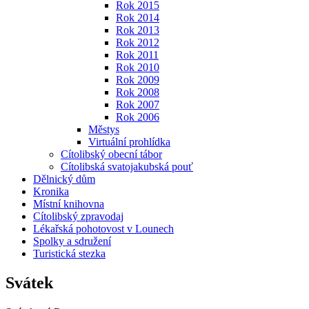
Rok 2015
Rok 2014
Rok 2013
Rok 2012
Rok 2011
Rok 2010
Rok 2009
Rok 2008
Rok 2007
Rok 2006
Městys
Virtuální prohlídka
Cítolibský obecní tábor
Cítolibská svatojakubská pouť
Dělnický dům
Kronika
Místní knihovna
Cítolibský zpravodaj
Lékařská pohotovost v Lounech
Spolky a sdružení
Turistická stezka
Svátek