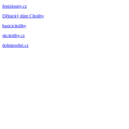
fenixlouny.cz
Dělnický dúm Cítoliby
hasicicitoliby
skcitoliby.cz
dolnipoohri.cz