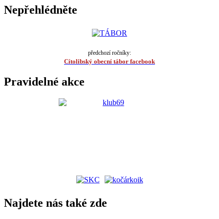
Nepřehlédněte
předchozí ročníky:
Cítolibský obecní tábor facebook
Pravidelné akce
Najdete nás také zde