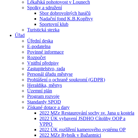
Lékařská pohotovost v Lounech
Spolky a sdružení
Sbor dobrovolných hasičů
Nadační fond K.B.Kopřivy
Sportovní klub
Turistická stezka
Úřad
Úřední deska
E-podatelna
Povinné informace
Rozpočet
Vnitřní předpisy
Zastupitelstvo, rada
Personál úřadu městyse
Prohlášení o ochraně soukromí (GDPR)
Heraldika, městys
Územní plán
Program rozvoje
Standardy SPOD
Získané dotace a dary
2022 MZe Restaurování sochy sv. Jana u kostela
2022 ÚK vybavení JSDHO Cítoliby OOP a
VPPO
2022 ÚK rozšíření kamerového systému OP
2022 MZe Rybník v Bažantnici