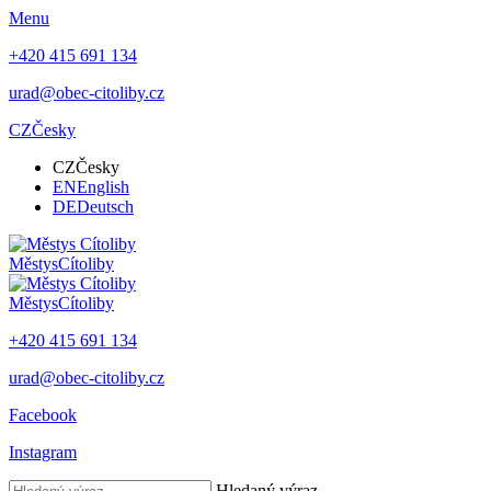
Menu
+420 415 691 134
urad@obec-citoliby.cz
CZ
Česky
CZ
Česky
EN
English
DE
Deutsch
Městys
Cítoliby
Městys
Cítoliby
+420 415 691 134
urad@obec-citoliby.cz
Facebook
Instagram
Hledaný výraz