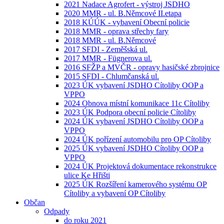
2021 Nadace Agrofert - výstroj JSDHO
2020 MMR - ul. B.Němcové II.etapa
2018 KÚÚK - vybavení Obecní policie
2018 MMR - oprava střechy fary
2018 MMR - ul. B.Němcové
2017 SFDI - Zeměšská ul.
2017 MMR - Fügnerova ul.
2016 SFŽP a MVČR - opravy hasičské zbrojnice
2015 SFDI - Chlumčanská ul.
2023 ÚK vybavení JSDHO Cítoliby OOP a
VPPO
2024 Obnova místní komunikace 11c Cítoliby
2023 ÚK Podpora obecní policie Cítoliby
2024 ÚK vybavení JSDHO Cítoliby OOP a
VPPO
2024 ÚK pořízení automobilu pro OP Cítoliby
2025 ÚK vybavení JSDHO Cítoliby OOP a
VPPO
2024 ÚK Projektová dokumentace rekonstrukce
ulice Ke Hřišti
2025 ÚK Rozšíření kamerového systému OP
Cítoliby a vybavení OP Cítoliby
Občan
Odpady
do roku 2021