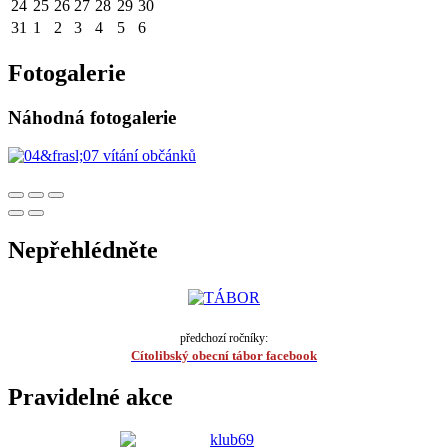
24
25
26
27
28
29
30
31
1
2
3
4
5
6
Fotogalerie
Náhodná fotogalerie
Nepřehlédněte
předchozí ročníky:
Cítolibský obecní tábor facebook
Pravidelné akce