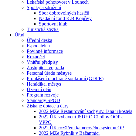
Lékařská pohotovost v Lounech
Spolky a sdružení
Sbor dobrovolných hasičů
Nadační fond K.B.Kopřivy
Sportovní klub
Turistická stezka
Úřad
Úřední deska
E-podatelna
Povinné informace
Rozpočet
Vnitřní předpisy
Zastupitelstvo, rada
Personál úřadu městyse
Prohlášení o ochraně soukromí (GDPR)
Heraldika, městys
Územní plán
Program rozvoje
Standardy SPOD
Získané dotace a dary
2022 MZe Restaurování sochy sv. Jana u kostela
2022 ÚK vybavení JSDHO Cítoliby OOP a
VPPO
2022 ÚK rozšíření kamerového systému OP
2022 MZe Rybník v Bažantnici