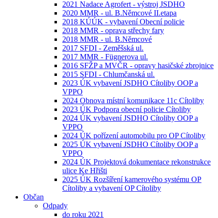
2021 Nadace Agrofert - výstroj JSDHO
2020 MMR - ul. B.Němcové II.etapa
2018 KÚÚK - vybavení Obecní policie
2018 MMR - oprava střechy fary
2018 MMR - ul. B.Němcové
2017 SFDI - Zeměšská ul.
2017 MMR - Fügnerova ul.
2016 SFŽP a MVČR - opravy hasičské zbrojnice
2015 SFDI - Chlumčanská ul.
2023 ÚK vybavení JSDHO Cítoliby OOP a
VPPO
2024 Obnova místní komunikace 11c Cítoliby
2023 ÚK Podpora obecní policie Cítoliby
2024 ÚK vybavení JSDHO Cítoliby OOP a
VPPO
2024 ÚK pořízení automobilu pro OP Cítoliby
2025 ÚK vybavení JSDHO Cítoliby OOP a
VPPO
2024 ÚK Projektová dokumentace rekonstrukce
ulice Ke Hřišti
2025 ÚK Rozšíření kamerového systému OP
Cítoliby a vybavení OP Cítoliby
Občan
Odpady
do roku 2021