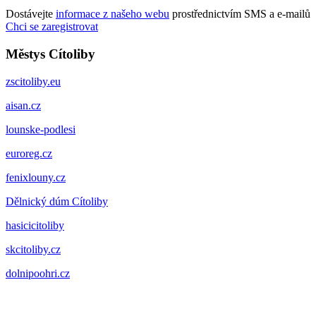
Dostávejte
informace z našeho webu
prostřednictvím SMS a e-mailů
Chci se zaregistrovat
Městys Cítoliby
zscitoliby.eu
aisan.cz
lounske-podlesi
euroreg.cz
fenixlouny.cz
Dělnický dúm Cítoliby
hasicicitoliby
skcitoliby.cz
dolnipoohri.cz