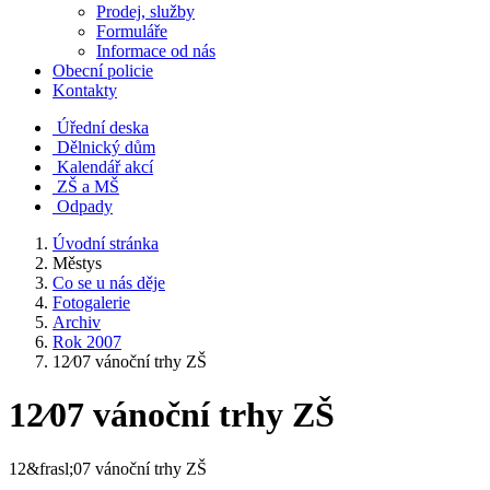
Prodej, služby
Formuláře
Informace od nás
Obecní policie
Kontakty
Úřední deska
Dělnický dům
Kalendář akcí
ZŠ a MŠ
Odpady
Úvodní stránka
Městys
Co se u nás děje
Fotogalerie
Archiv
Rok 2007
12⁄07 vánoční trhy ZŠ
12⁄07 vánoční trhy ZŠ
12&frasl;07 vánoční trhy ZŠ