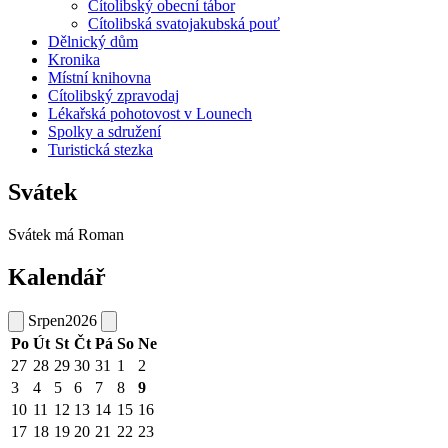
Cítolibský obecní tábor
Cítolibská svatojakubská pouť
Dělnický dům
Kronika
Místní knihovna
Cítolibský zpravodaj
Lékařská pohotovost v Lounech
Spolky a sdružení
Turistická stezka
Svátek
Svátek má
Roman
Kalendář
Srpen
2026
Po
Út
St
Čt
Pá
So
Ne
27
28
29
30
31
1
2
3
4
5
6
7
8
9
10
11
12
13
14
15
16
17
18
19
20
21
22
23