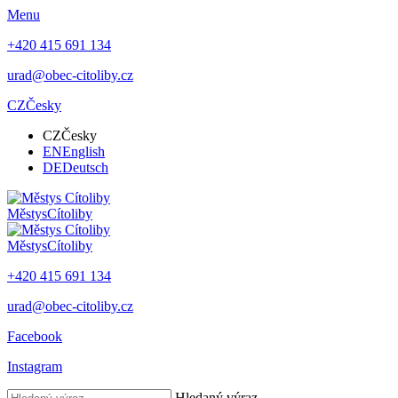
Menu
+420 415 691 134
urad@obec-citoliby.cz
CZ
Česky
CZ
Česky
EN
English
DE
Deutsch
Městys
Cítoliby
Městys
Cítoliby
+420 415 691 134
urad@obec-citoliby.cz
Facebook
Instagram
Hledaný výraz