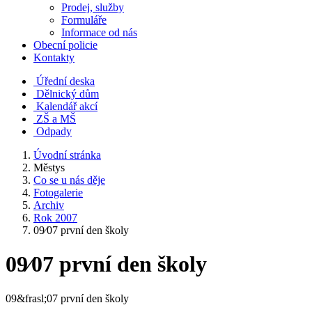
Prodej, služby
Formuláře
Informace od nás
Obecní policie
Kontakty
Úřední deska
Dělnický dům
Kalendář akcí
ZŠ a MŠ
Odpady
Úvodní stránka
Městys
Co se u nás děje
Fotogalerie
Archiv
Rok 2007
09⁄07 první den školy
09⁄07 první den školy
09&frasl;07 první den školy