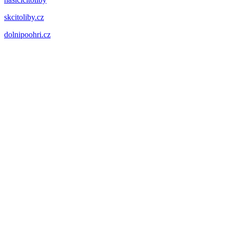
skcitoliby.cz
dolnipoohri.cz