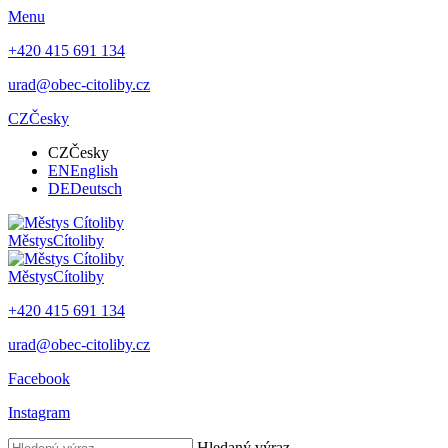
Menu
+420 415 691 134
urad@obec-citoliby.cz
CZ
Česky
CZ
Česky
EN
English
DE
Deutsch
Městys
Cítoliby
Městys
Cítoliby
+420 415 691 134
urad@obec-citoliby.cz
Facebook
Instagram
Hledaný výraz