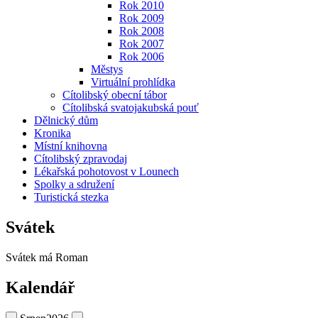
Rok 2010
Rok 2009
Rok 2008
Rok 2007
Rok 2006
Městys
Virtuální prohlídka
Cítolibský obecní tábor
Cítolibská svatojakubská pouť
Dělnický dům
Kronika
Místní knihovna
Cítolibský zpravodaj
Lékařská pohotovost v Lounech
Spolky a sdružení
Turistická stezka
Svátek
Svátek má
Roman
Kalendář