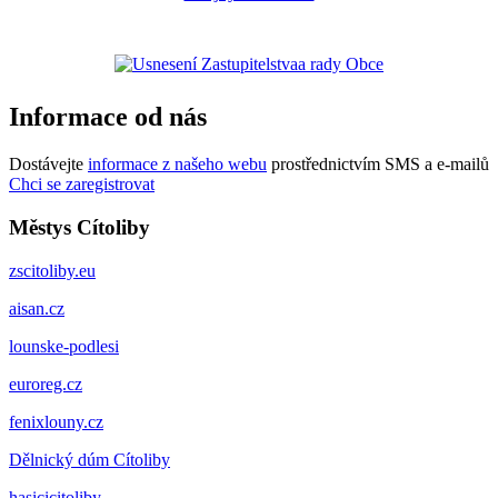
Informace od nás
Dostávejte
informace z našeho webu
prostřednictvím SMS a e-mailů
Chci se zaregistrovat
Městys Cítoliby
zscitoliby.eu
aisan.cz
lounske-podlesi
euroreg.cz
fenixlouny.cz
Dělnický dúm Cítoliby
hasicicitoliby