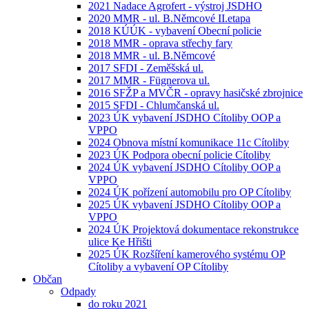
2021 Nadace Agrofert - výstroj JSDHO
2020 MMR - ul. B.Němcové II.etapa
2018 KÚÚK - vybavení Obecní policie
2018 MMR - oprava střechy fary
2018 MMR - ul. B.Němcové
2017 SFDI - Zeměšská ul.
2017 MMR - Fügnerova ul.
2016 SFŽP a MVČR - opravy hasičské zbrojnice
2015 SFDI - Chlumčanská ul.
2023 ÚK vybavení JSDHO Cítoliby OOP a
VPPO
2024 Obnova místní komunikace 11c Cítoliby
2023 ÚK Podpora obecní policie Cítoliby
2024 ÚK vybavení JSDHO Cítoliby OOP a
VPPO
2024 ÚK pořízení automobilu pro OP Cítoliby
2025 ÚK vybavení JSDHO Cítoliby OOP a
VPPO
2024 ÚK Projektová dokumentace rekonstrukce
ulice Ke Hřišti
2025 ÚK Rozšíření kamerového systému OP
Cítoliby a vybavení OP Cítoliby
Občan
Odpady
do roku 2021