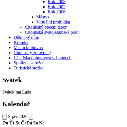
Rok 2008
Rok 2007
Rok 2006
Městys
Virtuální prohlídka
Cítolibský obecní tábor
Cítolibská svatojakubská pouť
Dělnický dům
Kronika
Místní knihovna
Cítolibský zpravodaj
Lékařská pohotovost v Lounech
Spolky a sdružení
Turistická stezka
Svátek
Svátek má
Lada
Kalendář
Srpen
2026
Po
Út
St
Čt
Pá
So
Ne