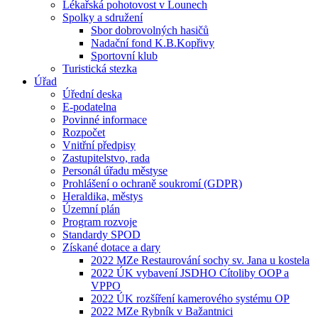
Lékařská pohotovost v Lounech
Spolky a sdružení
Sbor dobrovolných hasičů
Nadační fond K.B.Kopřivy
Sportovní klub
Turistická stezka
Úřad
Úřední deska
E-podatelna
Povinné informace
Rozpočet
Vnitřní předpisy
Zastupitelstvo, rada
Personál úřadu městyse
Prohlášení o ochraně soukromí (GDPR)
Heraldika, městys
Územní plán
Program rozvoje
Standardy SPOD
Získané dotace a dary
2022 MZe Restaurování sochy sv. Jana u kostela
2022 ÚK vybavení JSDHO Cítoliby OOP a
VPPO
2022 ÚK rozšíření kamerového systému OP
2022 MZe Rybník v Bažantnici