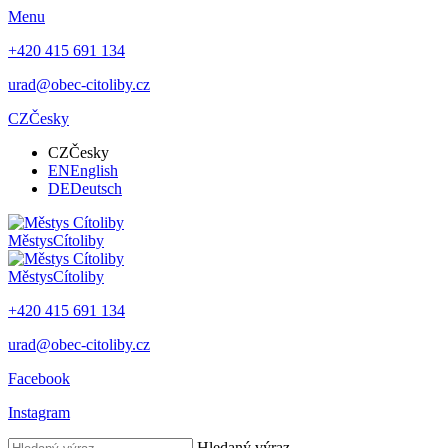
Menu
+420 415 691 134
urad@obec-citoliby.cz
CZ
Česky
CZ
Česky
EN
English
DE
Deutsch
Městys
Cítoliby
Městys
Cítoliby
+420 415 691 134
urad@obec-citoliby.cz
Facebook
Instagram
Hledaný výraz