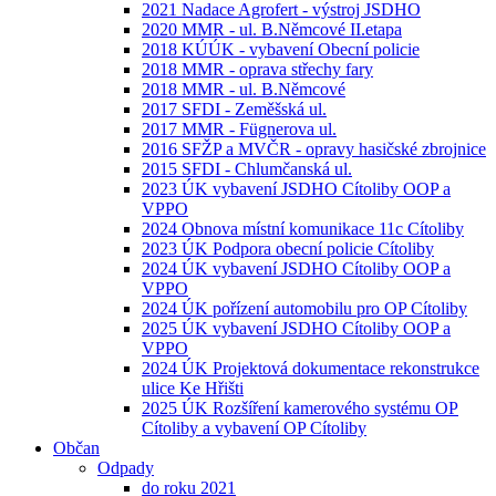
2021 Nadace Agrofert - výstroj JSDHO
2020 MMR - ul. B.Němcové II.etapa
2018 KÚÚK - vybavení Obecní policie
2018 MMR - oprava střechy fary
2018 MMR - ul. B.Němcové
2017 SFDI - Zeměšská ul.
2017 MMR - Fügnerova ul.
2016 SFŽP a MVČR - opravy hasičské zbrojnice
2015 SFDI - Chlumčanská ul.
2023 ÚK vybavení JSDHO Cítoliby OOP a
VPPO
2024 Obnova místní komunikace 11c Cítoliby
2023 ÚK Podpora obecní policie Cítoliby
2024 ÚK vybavení JSDHO Cítoliby OOP a
VPPO
2024 ÚK pořízení automobilu pro OP Cítoliby
2025 ÚK vybavení JSDHO Cítoliby OOP a
VPPO
2024 ÚK Projektová dokumentace rekonstrukce
ulice Ke Hřišti
2025 ÚK Rozšíření kamerového systému OP
Cítoliby a vybavení OP Cítoliby
Občan
Odpady
do roku 2021