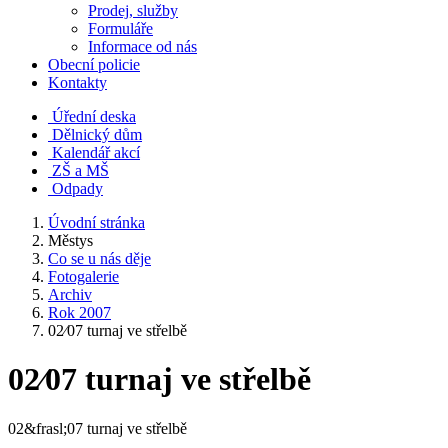
Prodej, služby
Formuláře
Informace od nás
Obecní policie
Kontakty
Úřední deska
Dělnický dům
Kalendář akcí
ZŠ a MŠ
Odpady
Úvodní stránka
Městys
Co se u nás děje
Fotogalerie
Archiv
Rok 2007
02⁄07 turnaj ve střelbě
02⁄07 turnaj ve střelbě
02&frasl;07 turnaj ve střelbě