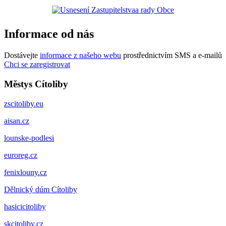
Informace od nás
Dostávejte
informace z našeho webu
prostřednictvím SMS a e-mailů
Chci se zaregistrovat
Městys Cítoliby
zscitoliby.eu
aisan.cz
lounske-podlesi
euroreg.cz
fenixlouny.cz
Dělnický dúm Cítoliby
hasicicitoliby
skcitoliby.cz