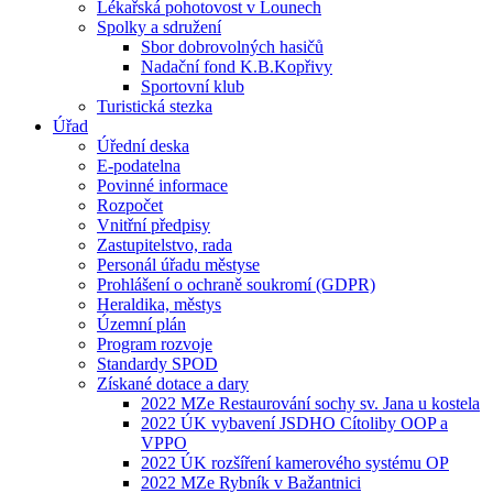
Lékařská pohotovost v Lounech
Spolky a sdružení
Sbor dobrovolných hasičů
Nadační fond K.B.Kopřivy
Sportovní klub
Turistická stezka
Úřad
Úřední deska
E-podatelna
Povinné informace
Rozpočet
Vnitřní předpisy
Zastupitelstvo, rada
Personál úřadu městyse
Prohlášení o ochraně soukromí (GDPR)
Heraldika, městys
Územní plán
Program rozvoje
Standardy SPOD
Získané dotace a dary
2022 MZe Restaurování sochy sv. Jana u kostela
2022 ÚK vybavení JSDHO Cítoliby OOP a
VPPO
2022 ÚK rozšíření kamerového systému OP
2022 MZe Rybník v Bažantnici