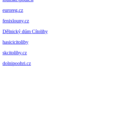
euroreg.cz
fenixlouny.cz
Dělnický dúm Cítoliby
hasicicitoliby
skcitoliby.cz
dolnipoohri.cz