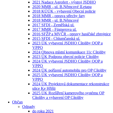
2021 Nadace Agrofert - výstroj JSDHO
2020 MMR - ul. B.Němcové II.etapa
2018 KÚÚK - vybavení Obecní policie
2018 MMR - oprava střechy fary
2018 MMR - ul. B.Němcové
2017 SFDI - Zeměšská ul.
2017 MMR - Fügnerova ul.
2016 SFŽP a MVČR - opravy hasičské zbrojnice
2015 SFDI - Chlumčanská ul.
2023 ÚK vybavení JSDHO Cítoliby OOP a
VPPO
2024 Obnova místní komunikace 11c Cítoliby
2023 ÚK Podpora obecní policie Cítoliby
2024 ÚK vybavení JSDHO Cítoliby OOP a
VPPO
2024 ÚK pořízení automobilu pro OP Cítoliby
2025 ÚK vybavení JSDHO Cítoliby OOP a
VPPO
2024 ÚK Projektová dokumentace rekonstrukce
ulice Ke Hřišti
2025 ÚK Rozšíření kamerového systému OP
Cítoliby a vybavení OP Cítoliby
Občan
Odpady
do roku 2021