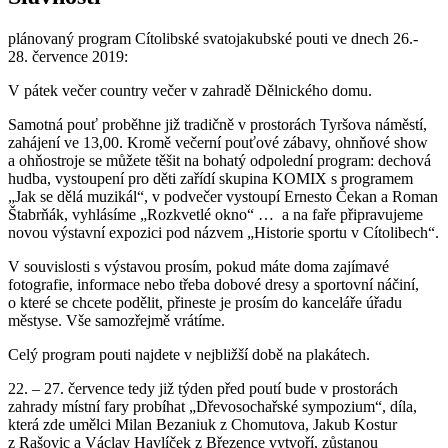
plánovaný program Cítolibské svatojakubské pouti ve dnech 26.-
28. července 2019:
V pátek večer country večer v zahradě Dělnického domu.
Samotná pouť proběhne již tradičně v prostorách Tyršova náměstí,
zahájení ve 13,00. Kromě večerní pouťové zábavy, ohnňové show
a ohňostroje se můžete těšit na bohatý odpolední program: dechová
hudba, vystoupení pro děti zařídí skupina KOMIX s programem
„Jak se dělá muzikál“, v podvečer vystoupí Ernesto Čekan a Roman
Štabrňák, vyhlásíme „Rozkvetlé okno“ … a na faře připravujeme
novou výstavní expozici pod názvem „Historie sportu v Cítolibech“.
V souvislosti s výstavou prosím, pokud máte doma zajímavé
fotografie, informace nebo třeba dobové dresy a sportovní náčiní,
o které se chcete podělit, přineste je prosím do kanceláře úřadu
městyse. Vše samozřejmě vrátíme.
Celý program pouti najdete v nejbližší době na plakátech.
22. – 27. července tedy již týden před poutí bude v prostorách
zahrady místní fary probíhat „Dřevosochařské sympozium“, díla,
která zde umělci Milan Bezaniuk z Chomutova, Jakub Kostur
z Rašovic a Václav Havlíček z Březence vytvoří, zůstanou