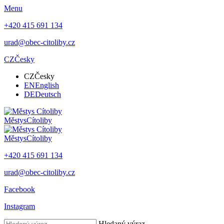
Menu
+420 415 691 134
urad@obec-citoliby.cz
CZ
Česky
CZ
Česky
EN
English
DE
Deutsch
Městys
Cítoliby
Městys
Cítoliby
+420 415 691 134
urad@obec-citoliby.cz
Facebook
Instagram
Hledaný výraz