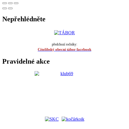
Nepřehlédněte
předchozí ročníky:
Cítolibský obecní tábor facebook
Pravidelné akce