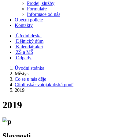
Prodej, služby
Formuláře
Informace od nás
Obecní policie
Kontakty
Úřední deska
Dělnický dům
Kalendář akcí
ZŠ a MŠ
Odpady
Úvodní stránka
Městys
Co se u nás děje
Cítolibská svatojakubská pouť
2019
2019
Slavnosti