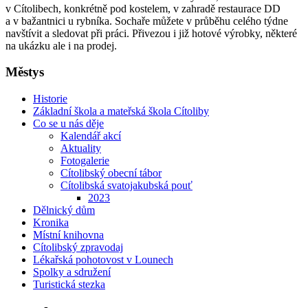
v Cítolibech, konkrétně pod kostelem, v zahradě restaurace DD
a v bažantnici u rybníka. Sochaře můžete v průběhu celého týdne
navštívit a sledovat při práci. Přivezou i již hotové výrobky, některé
na ukázku ale i na prodej.
Městys
Historie
Základní škola a mateřská škola Cítoliby
Co se u nás děje
Kalendář akcí
Aktuality
Fotogalerie
Cítolibský obecní tábor
Cítolibská svatojakubská pouť
2023
Dělnický dům
Kronika
Místní knihovna
Cítolibský zpravodaj
Lékařská pohotovost v Lounech
Spolky a sdružení
Turistická stezka