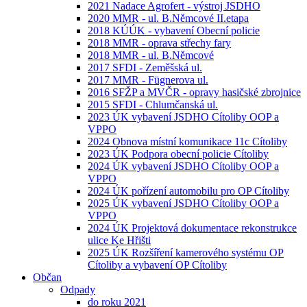
2021 Nadace Agrofert - výstroj JSDHO
2020 MMR - ul. B.Němcové II.etapa
2018 KÚÚK - vybavení Obecní policie
2018 MMR - oprava střechy fary
2018 MMR - ul. B.Němcové
2017 SFDI - Zeměšská ul.
2017 MMR - Fügnerova ul.
2016 SFŽP a MVČR - opravy hasičské zbrojnice
2015 SFDI - Chlumčanská ul.
2023 ÚK vybavení JSDHO Cítoliby OOP a
VPPO
2024 Obnova místní komunikace 11c Cítoliby
2023 ÚK Podpora obecní policie Cítoliby
2024 ÚK vybavení JSDHO Cítoliby OOP a
VPPO
2024 ÚK pořízení automobilu pro OP Cítoliby
2025 ÚK vybavení JSDHO Cítoliby OOP a
VPPO
2024 ÚK Projektová dokumentace rekonstrukce
ulice Ke Hřišti
2025 ÚK Rozšíření kamerového systému OP
Cítoliby a vybavení OP Cítoliby
Občan
Odpady
do roku 2021