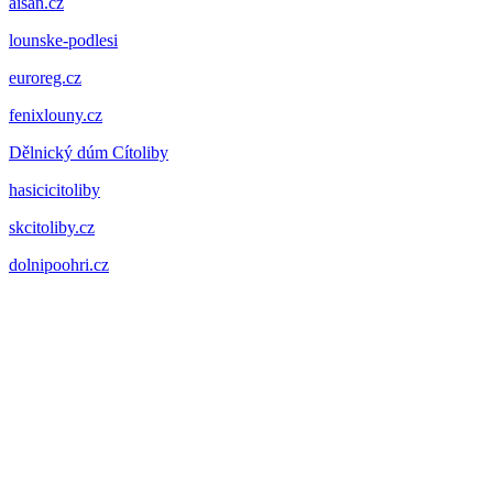
aisan.cz
lounske-podlesi
euroreg.cz
fenixlouny.cz
Dělnický dúm Cítoliby
hasicicitoliby
skcitoliby.cz
dolnipoohri.cz