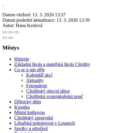
.
Datum vložení:
13. 3. 2026 13:37
Datum poslední aktualizace:
13. 3. 2026 13:39
Autor:
Hana Keslová
Městys
Historie
Základní škola a mateřská škola Cítoliby
Co se u nás děje
Kalendář akcí
Aktuality
Fotogalerie
Cítolibský obecní tábor
Cítolibská svatojakubská pouť
Dělnický dům
Kronika
Místní knihovna
Cítolibský zpravodaj
Lékařská pohotovost v Lounech
Spolky a sdružení