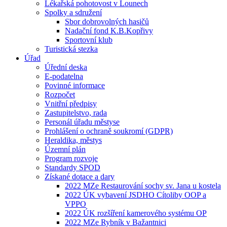
Lékařská pohotovost v Lounech
Spolky a sdružení
Sbor dobrovolných hasičů
Nadační fond K.B.Kopřivy
Sportovní klub
Turistická stezka
Úřad
Úřední deska
E-podatelna
Povinné informace
Rozpočet
Vnitřní předpisy
Zastupitelstvo, rada
Personál úřadu městyse
Prohlášení o ochraně soukromí (GDPR)
Heraldika, městys
Územní plán
Program rozvoje
Standardy SPOD
Získané dotace a dary
2022 MZe Restaurování sochy sv. Jana u kostela
2022 ÚK vybavení JSDHO Cítoliby OOP a
VPPO
2022 ÚK rozšíření kamerového systému OP
2022 MZe Rybník v Bažantnici