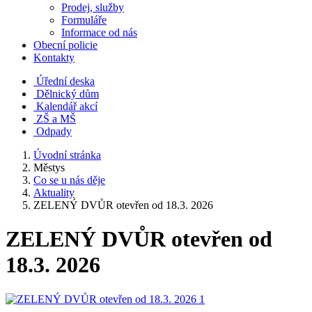
Prodej, služby
Formuláře
Informace od nás
Obecní policie
Kontakty
Úřední deska
Dělnický dům
Kalendář akcí
ZŠ a MŠ
Odpady
Úvodní stránka
Městys
Co se u nás děje
Aktuality
ZELENÝ DVŮR otevřen od 18.3. 2026
ZELENÝ DVŮR otevřen od
18.3. 2026