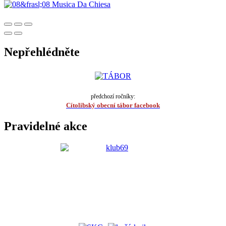
Nepřehlédněte
předchozí ročníky:
Cítolibský obecní tábor facebook
Pravidelné akce