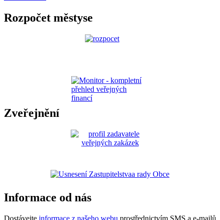
Rozpočet městyse
Zveřejnění
Informace od nás
Dostávejte
informace z našeho webu
prostřednictvím SMS a e-mailů