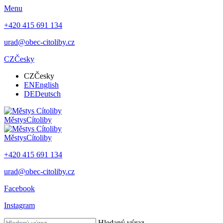
Menu
+420 415 691 134
urad@obec-citoliby.cz
CZ
Česky
CZ
Česky
EN
English
DE
Deutsch
Městys
Cítoliby
Městys
Cítoliby
+420 415 691 134
urad@obec-citoliby.cz
Facebook
Instagram
Hledaný výraz