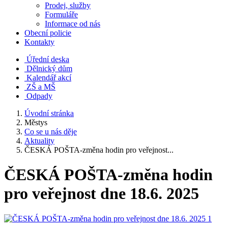
Prodej, služby
Formuláře
Informace od nás
Obecní policie
Kontakty
Úřední deska
Dělnický dům
Kalendář akcí
ZŠ a MŠ
Odpady
Úvodní stránka
Městys
Co se u nás děje
Aktuality
ČESKÁ POŠTA-změna hodin pro veřejnost...
ČESKÁ POŠTA-změna hodin
pro veřejnost dne 18.6. 2025