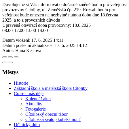
Dovolujeme si Vás informovat o dočasné změně hodin pro veřejnost
provozovny Cítoliby, ul. Zeměšská čp. 219. Rozsah hodin pro
veřejnost bude omezen na nezbytně nutnou dobu dne 18.června
2025, a to z provozních důvodu .
Upravená otevírací doba provozovny: 18.6.2025
08:00-12:00 13:00-14:00
Datum vložení:
17. 6. 2025 14:11
Datum poslední aktualizace:
17. 6. 2025 14:12
Autor:
Hana Keslová
Městys
Historie
Základní škola a mateřská škola Cítoliby
Co se u nás děje
Kalendář akcí
Aktuality
Fotogalerie
Cítolibský obecní tábor
Cítolibská svatojakubská pouť
Dělnický dům