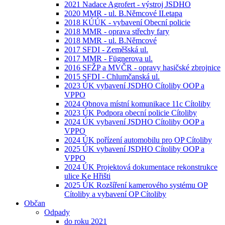
2021 Nadace Agrofert - výstroj JSDHO
2020 MMR - ul. B.Němcové II.etapa
2018 KÚÚK - vybavení Obecní policie
2018 MMR - oprava střechy fary
2018 MMR - ul. B.Němcové
2017 SFDI - Zeměšská ul.
2017 MMR - Fügnerova ul.
2016 SFŽP a MVČR - opravy hasičské zbrojnice
2015 SFDI - Chlumčanská ul.
2023 ÚK vybavení JSDHO Cítoliby OOP a
VPPO
2024 Obnova místní komunikace 11c Cítoliby
2023 ÚK Podpora obecní policie Cítoliby
2024 ÚK vybavení JSDHO Cítoliby OOP a
VPPO
2024 ÚK pořízení automobilu pro OP Cítoliby
2025 ÚK vybavení JSDHO Cítoliby OOP a
VPPO
2024 ÚK Projektová dokumentace rekonstrukce
ulice Ke Hřišti
2025 ÚK Rozšíření kamerového systému OP
Cítoliby a vybavení OP Cítoliby
Občan
Odpady
do roku 2021