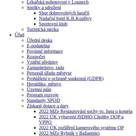
Lékařská pohotovost v Lounech
Spolky a sdružení
Sbor dobrovolných hasičů
Nadační fond K.B.Kopřivy
Sportovní klub
Turistická stezka
Úřad
Úřední deska
E-podatelna
Povinné informace
Rozpočet
Vnitřní předpisy
Zastupitelstvo, rada
Personál úřadu městyse
Prohlášení o ochraně soukromí (GDPR)
Heraldika, městys
Územní plán
Program rozvoje
Standardy SPOD
Získané dotace a dary
2022 MZe Restaurování sochy sv. Jana u kostela
2022 ÚK vybavení JSDHO Cítoliby OOP a
VPPO
2022 ÚK rozšíření kamerového systému OP
2022 MZe Rybník v Bažantnici