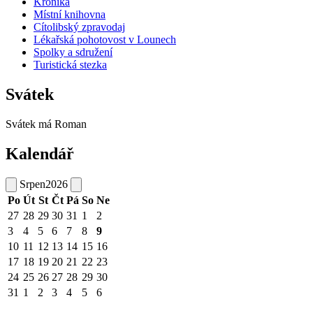
Kronika
Místní knihovna
Cítolibský zpravodaj
Lékařská pohotovost v Lounech
Spolky a sdružení
Turistická stezka
Svátek
Svátek má
Roman
Kalendář
Srpen
2026
Po
Út
St
Čt
Pá
So
Ne
27
28
29
30
31
1
2
3
4
5
6
7
8
9
10
11
12
13
14
15
16
17
18
19
20
21
22
23
24
25
26
27
28
29
30
31
1
2
3
4
5
6