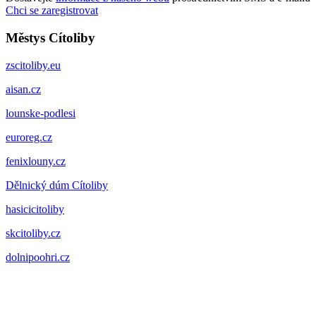
Chci se zaregistrovat
Městys Cítoliby
zscitoliby.eu
aisan.cz
lounske-podlesi
euroreg.cz
fenixlouny.cz
Dělnický dúm Cítoliby
hasicicitoliby
skcitoliby.cz
dolnipoohri.cz