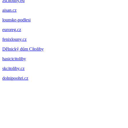
zscitoliby.eu
aisan.cz
lounske-podlesi
euroreg.cz
fenixlouny.cz
Dělnický dúm Cítoliby
hasicicitoliby
skcitoliby.cz
dolnipoohri.cz