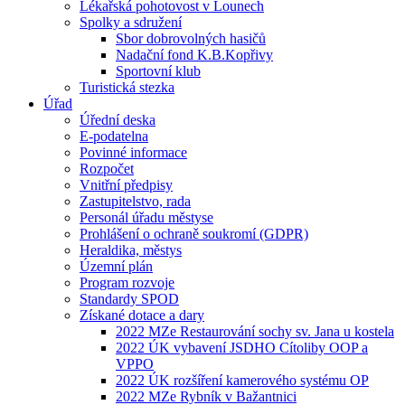
Lékařská pohotovost v Lounech
Spolky a sdružení
Sbor dobrovolných hasičů
Nadační fond K.B.Kopřivy
Sportovní klub
Turistická stezka
Úřad
Úřední deska
E-podatelna
Povinné informace
Rozpočet
Vnitřní předpisy
Zastupitelstvo, rada
Personál úřadu městyse
Prohlášení o ochraně soukromí (GDPR)
Heraldika, městys
Územní plán
Program rozvoje
Standardy SPOD
Získané dotace a dary
2022 MZe Restaurování sochy sv. Jana u kostela
2022 ÚK vybavení JSDHO Cítoliby OOP a
VPPO
2022 ÚK rozšíření kamerového systému OP
2022 MZe Rybník v Bažantnici