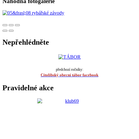
Náhodná fotogalerie
Nepřehlédněte
předchozí ročníky:
Cítolibský obecní tábor facebook
Pravidelné akce