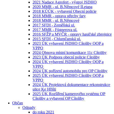
2021 Nadace Agrofert - výstroj JSDHO
2020 MMR - ul. B.Němcové II.etapa
2018 KÚÚK - vybavení Obecní policie
2018 MMR - oprava střechy fary
2018 MMR - ul. B.Němcové
2017 SFDI - Zeměšská ul.
2017 MMR - Fügnerova ul.
2016 SFŽP a MVČR - opravy hasičské zbrojnice
2015 SFDI - Chlumčanská ul.
2023 ÚK vybavení JSDHO Cítoliby OOP a
VPPO
2024 Obnova místní komunikace 11c Cítoliby
2023 ÚK Podpora obecní policie Cítoliby
2024 ÚK vybavení JSDHO Cítoliby OOP a
VPPO
2024 ÚK pořízení automobilu pro OP Cítoliby
2025 ÚK vybavení JSDHO Cítoliby OOP a
VPPO
2024 ÚK Projektová dokumentace rekonstrukce
ulice Ke Hřišti
2025 ÚK Rozšíření kamerového systému OP
Cítoliby a vybavení OP Cítoliby
Občan
Odpady
do roku 2021