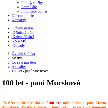
Prodej, služby
Formuláře
Informace od nás
Obecní policie
Kontakty
Úřední deska
Dělnický dům
Kalendář akcí
ZŠ a MŠ
Odpady
Úvodní stránka
Městys
Co se u nás děje
Aktuality
100 let - paní Mucsková
100 let - paní Mucsková
-
19. března 2012 se dožila
"100 let"
naše občanka paní Marta
Mucsková. Městys Cítoliby jí touto cestou přeje k významému