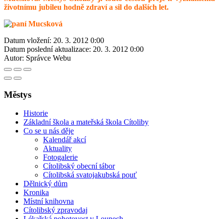
životnímu jubileu hodně zdraví a sil do dalších let.
Datum vložení:
20. 3. 2012 0:00
Datum poslední aktualizace:
20. 3. 2012 0:00
Autor:
Správce Webu
Městys
Historie
Základní škola a mateřská škola Cítoliby
Co se u nás děje
Kalendář akcí
Aktuality
Fotogalerie
Cítolibský obecní tábor
Cítolibská svatojakubská pouť
Dělnický dům
Kronika
Místní knihovna
Cítolibský zpravodaj
Lékařská pohotovost v Lounech