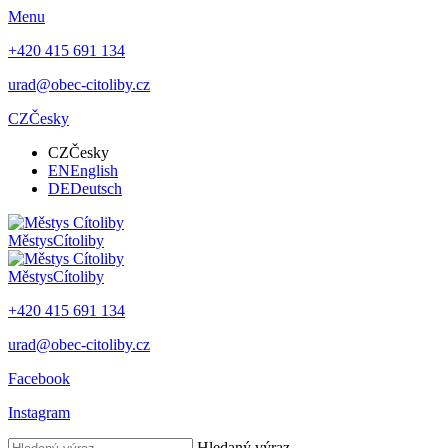
Menu
+420 415 691 134
urad@obec-citoliby.cz
CZ
Česky
CZ
Česky
EN
English
DE
Deutsch
Městys
Cítoliby
Městys
Cítoliby
+420 415 691 134
urad@obec-citoliby.cz
Facebook
Instagram
Hledaný výraz