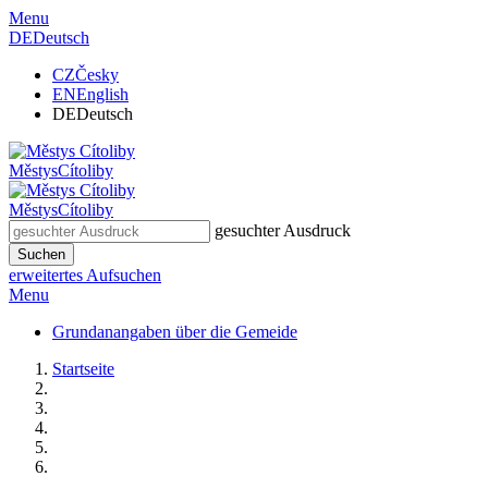
Menu
DE
Deutsch
CZ
Česky
EN
English
DE
Deutsch
Městys
Cítoliby
Městys
Cítoliby
gesuchter Ausdruck
Suchen
erweitertes Aufsuchen
Menu
Grundanangaben über die Gemeide
Startseite