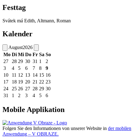
Festtag
Svátek má
Edith, Altmann, Roman
Kalender
August
2026
Mo
Di
Mi
Do
Fr
Sa
So
27
28
29
30
31
1
2
3
4
5
6
7
8
9
10
11
12
13
14
15
16
17
18
19
20
21
22
23
24
25
26
27
28
29
30
31
1
2
3
4
5
6
Mobile Applikation
Folgen Sie den Informationen von unserer Website in
der mobilen
Anwendung – V OBRAZE.