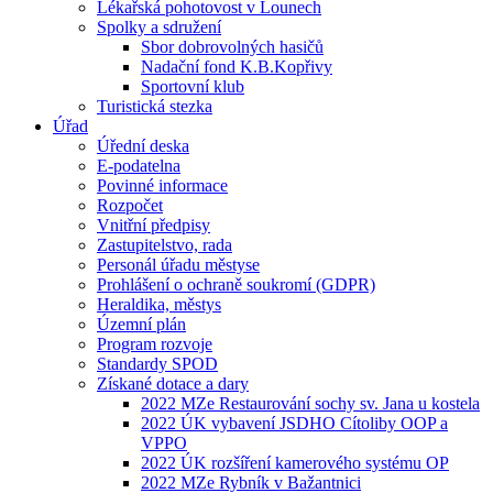
Lékařská pohotovost v Lounech
Spolky a sdružení
Sbor dobrovolných hasičů
Nadační fond K.B.Kopřivy
Sportovní klub
Turistická stezka
Úřad
Úřední deska
E-podatelna
Povinné informace
Rozpočet
Vnitřní předpisy
Zastupitelstvo, rada
Personál úřadu městyse
Prohlášení o ochraně soukromí (GDPR)
Heraldika, městys
Územní plán
Program rozvoje
Standardy SPOD
Získané dotace a dary
2022 MZe Restaurování sochy sv. Jana u kostela
2022 ÚK vybavení JSDHO Cítoliby OOP a
VPPO
2022 ÚK rozšíření kamerového systému OP
2022 MZe Rybník v Bažantnici