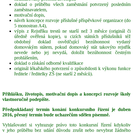
doklad o průběhu všech zaměstnání potvrzený posledním
zaměstnavatelem,
motivační dopis,
návrh koncepce rozvoje příslušné příspěvkové organizace (do
5 monostran A4),
výpis z Rejstříku trestů ne starší než 3 měsíce (originál či
úředně ověřená kopie), u cizích státních příslušníků též
obdobný doklad osvědčující bezúhonnost vydaný
domovským státem, pokud domovský stát takovýto rejstřík
nevede nebo jej nevydá, doložit bezúhonnost čestným
prohlášením,
doklad o získání odborné kvalifikace
originál lékařského potvrzení o způsobilosti k výkonu funkce
ředitele / ředitelky ZŠ (ne starší 2 měsíců).
Přihlášku, životopis, motivační dopis a koncepci rozvoje školy
vlastnoručně podepište.
Předpokládaný termín konání konkursního řízení je duben
2016, přesný termín bude uchazečům sdělen písemně.
Vyhlašovatel si vyhrazuje právo toto konkursní řízení kdykoliv
v jeho průběhu bez udání důvodu zrušit nebo nevybrat žádného