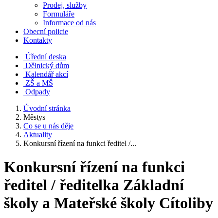
Prodej, služby
Formuláře
Informace od nás
Obecní policie
Kontakty
Úřední deska
Dělnický dům
Kalendář akcí
ZŠ a MŠ
Odpady
Úvodní stránka
Městys
Co se u nás děje
Aktuality
Konkursní řízení na funkci ředitel /...
Konkursní řízení na funkci
ředitel / ředitelka Základní
školy a Mateřské školy Cítoliby