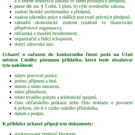
a o změně některých zákonů ve znění pozdějších předpisů,
praxe dle ust. § 5 odst. 1 písm. b) výše uvedeného zákona,
znalost školské problematiky a předpisů,
znalost zákoníku práce a dalších pracovně právních předpisů,
základní ekonomické znalosti (znalosti ve financování
příspěvkové organizace),
občanská a morální bezúhonnost,
organizační a řídící schopnosti,
dobrý zdravotní stav.
Uchazeč o zařazení do konkursního řízení podá na Úřad
městyse Cítoliby písemnou přihlášku, která bude obsahovat
tyto náležitosti:
název pracovní pozice,
jméno, příjmení a titul,
datum a místo narození,
státní příslušnost,
místo trvalého pobytu a telefonické spojení,
číslo občanského průkazu nebo číslo dokladu o povolení
k pobytu, jde-li o cizího státního příslušníka,
datum a podpis.
K přihlášce uchazeč připojí tyto dokumenty:
strukturovaný profesní životopis,