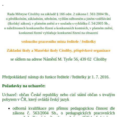
-
Rada Městyse Cítoliby na základě § 166 odst. 2 zákona č. 561/2004 Sb.,
o předškolním, základním, středním, vyšším odborném a jiném vzdělávání
(školský zákon), v platném znění a v souladu s vyhlášku č. 54/2005 Sb.,
o náležitostech konkursního řízení a konkursních komisích, v platném znění,
konkursní řízení vyhlašuje konkursní řízení na obsazení
vedoucího pracovního místa ředitele / ředitelky
Základní školy a Mateřské školy Cítoliby, příspěvkové organizace
se sídlem na adrese Náměstí M. Tyrše 56, 439 02 Cítoliby
Předpokládaný nástup do funkce ředitele / ředitelky je 1. 7. 2016.
Požadavky na uchazeče:
Uchazeč: občan České republiky nebo cizí státní občan s trvalým
pobytem v ČR, který ovládá český jazyk
odborná kvalifikace pro přímou pedagogickou činnost dle
zákona č. 563/2004 Sb., o pedagogických pracovnících