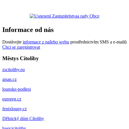
Informace od nás
Dostávejte
informace z našeho webu
prostřednictvím SMS a e-mailů
Chci se zaregistrovat
Městys Cítoliby
zscitoliby.eu
aisan.cz
lounske-podlesi
euroreg.cz
fenixlouny.cz
Dělnický dúm Cítoliby
hasicicitoliby