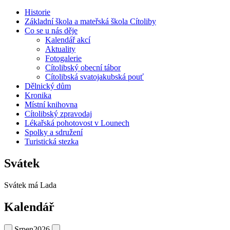
Historie
Základní škola a mateřská škola Cítoliby
Co se u nás děje
Kalendář akcí
Aktuality
Fotogalerie
Cítolibský obecní tábor
Cítolibská svatojakubská pouť
Dělnický dům
Kronika
Místní knihovna
Cítolibský zpravodaj
Lékařská pohotovost v Lounech
Spolky a sdružení
Turistická stezka
Svátek
Svátek má
Lada
Kalendář
Srpen
2026