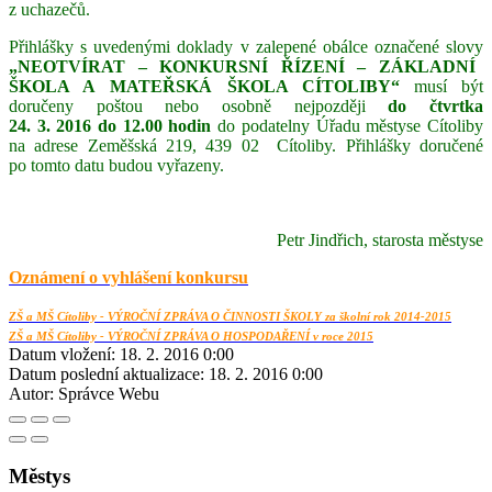
z uchazečů.
Přihlášky s uvedenými doklady v zalepené obálce označené slovy
„NEOTVÍRAT – KONKURSNÍ ŘÍZENÍ – ZÁKLADNÍ
ŠKOLA A MATEŘSKÁ ŠKOLA CÍTOLIBY“
musí být
doručeny poštou nebo osobně nejpozději
do čtvrtka
24. 3. 2016 do 12.00 hodin
do podatelny Úřadu městyse Cítoliby
na adrese Zeměšská 219, 439 02 Cítoliby. Přihlášky doručené
po tomto datu budou vyřazeny.
Petr Jindřich, starosta městyse
Oznámení o vyhlášení konkursu
ZŠ a MŠ Cítoliby - VÝROČNÍ ZPRÁVA O ČINNOSTI ŠKOLY za školní rok 2014-2015
ZŠ a MŠ Cítoliby - VÝROČNÍ ZPRÁVA O HOSPODAŘENÍ v roce 2015
Datum vložení:
18. 2. 2016 0:00
Datum poslední aktualizace:
18. 2. 2016 0:00
Autor:
Správce Webu
Městys