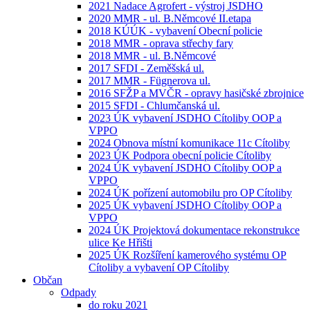
2021 Nadace Agrofert - výstroj JSDHO
2020 MMR - ul. B.Němcové II.etapa
2018 KÚÚK - vybavení Obecní policie
2018 MMR - oprava střechy fary
2018 MMR - ul. B.Němcové
2017 SFDI - Zeměšská ul.
2017 MMR - Fügnerova ul.
2016 SFŽP a MVČR - opravy hasičské zbrojnice
2015 SFDI - Chlumčanská ul.
2023 ÚK vybavení JSDHO Cítoliby OOP a
VPPO
2024 Obnova místní komunikace 11c Cítoliby
2023 ÚK Podpora obecní policie Cítoliby
2024 ÚK vybavení JSDHO Cítoliby OOP a
VPPO
2024 ÚK pořízení automobilu pro OP Cítoliby
2025 ÚK vybavení JSDHO Cítoliby OOP a
VPPO
2024 ÚK Projektová dokumentace rekonstrukce
ulice Ke Hřišti
2025 ÚK Rozšíření kamerového systému OP
Cítoliby a vybavení OP Cítoliby
Občan
Odpady
do roku 2021