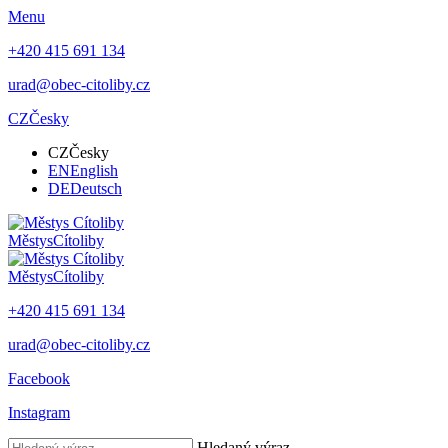
Menu
+420 415 691 134
urad@obec-citoliby.cz
CZ
Česky
CZ
Česky
EN
English
DE
Deutsch
Městys
Cítoliby
Městys
Cítoliby
+420 415 691 134
urad@obec-citoliby.cz
Facebook
Instagram
Hledaný výraz